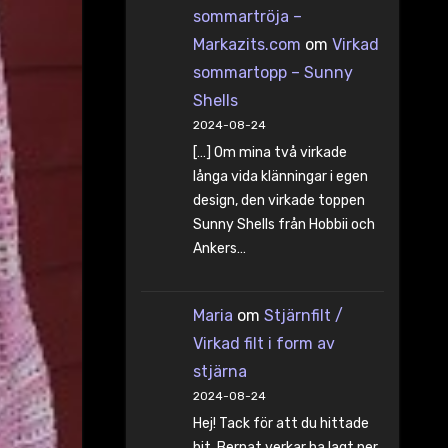
sommartröja –
Markazits.com
om
Virkad
sommartopp – Sunny
Shells
2024-08-24
[…] Om mina två virkade
långa vida klänningar i egen
design, den virkade toppen
Sunny Shells från Hobbii och
Ankers…
Maria
om
Stjärnfilt /
Virkad filt i form av
stjärna
2024-08-24
Hej! Tack för att du hittade
hit. Bernat verkar ha lagt ner