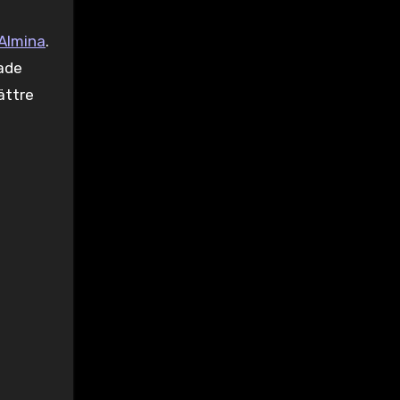
Almina
.
ade
ättre