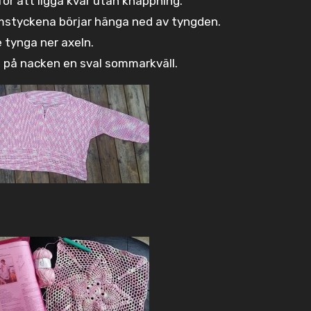
för att ligga kvar utan knäppning.
framstyckena börjar hänga ned av tyngden.
e tynga ner axeln.
g på nacken en sval sommarkväll.