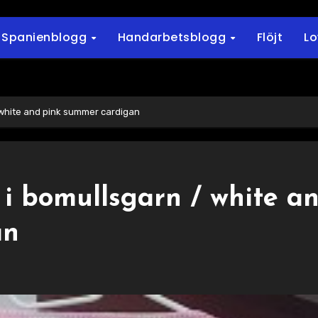
Spanienblogg
Handarbetsblogg
Flöjt
L
 white and pink summer cardigan
i bomullsgarn / white a
an