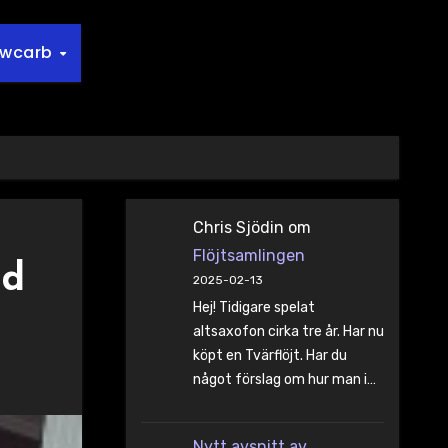
owcarb
Chris Sjödin
om
Flöjtsamlingen
nd
2025-02-13
Hej! Tidigare spelat
altsaxofon cirka tre år. Har nu
köpt en Tvärflöjt. Har du
något förslag om hur man i…
Nytt avsnitt av