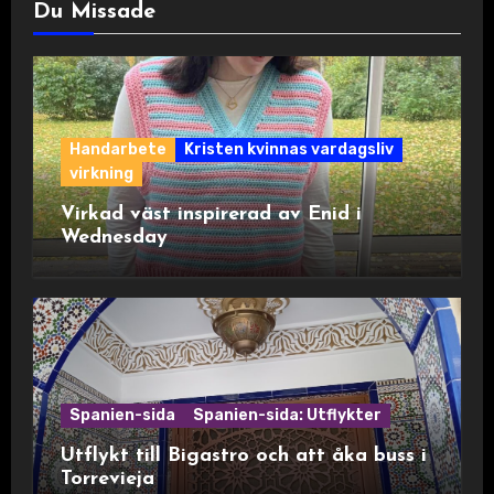
Du Missade
Handarbete
Kristen kvinnas vardagsliv
virkning
Virkad väst inspirerad av Enid i
Wednesday
Spanien-sida
Spanien-sida: Utflykter
Utflykt till Bigastro och att åka buss i
Torrevieja