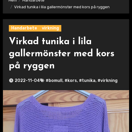
Hem
Handarbete
Virkad tunika i lila gallermönster med kors på ryggen
Handarbete
virkning
Virkad tunika i lila
gallermönster med kors
på ryggen
2022-11-04
#bomull
,
#kors
,
#tunika
,
#virkning