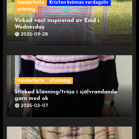
Handarbete
Kristen kvinnas vardagsliv
virkning
Virkad väst inspirerad av Enid i
Wednesday
2025-09-28
Handarbete
stickning
Stickad klänning/tröja i självrandande
garn med ok
2025-02-07