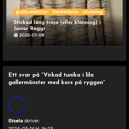
gratis mönster
Handarbete
stickning
Stickad lång tröja (eller klänning) i
Junior Raggi
2025-01-08
Ett svar på “Virkad tunika i lila
gallermönster med kors på ryggen”
Gisela
skriver:
2024-03-14 kl. 16:23