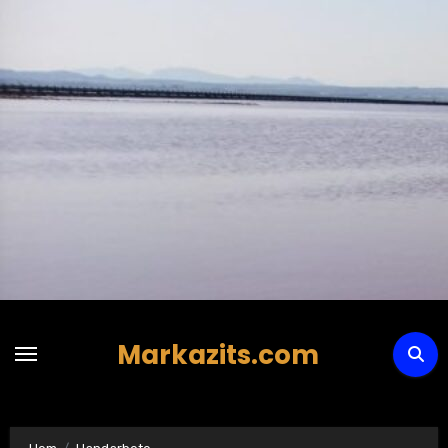
Hoppa
till
innehåll
Markazits.com