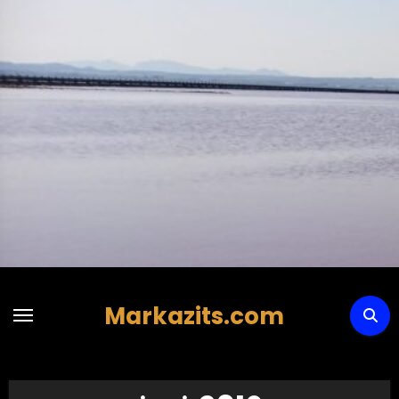
Hoppa
till
innehåll
Markazits.com