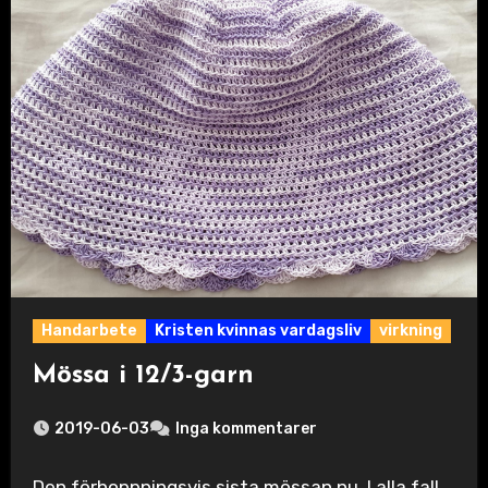
Handarbete
Kristen kvinnas vardagsliv
virkning
Mössa i 12/3-garn
2019-06-03
Inga kommentarer
Den förhoppningsvis sista mössan nu. I alla fall