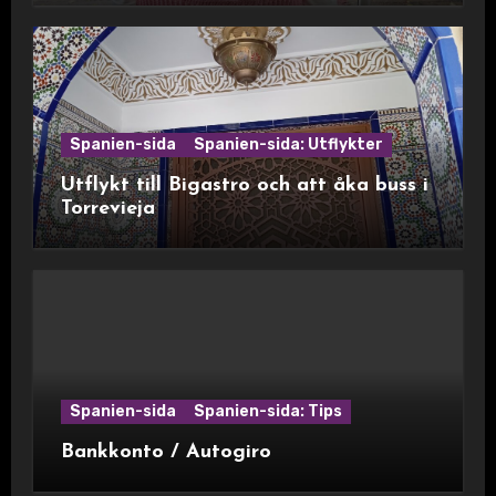
Spanien-sida
Spanien-sida: Utflykter
Utflykt till Bigastro och att åka buss i
Torrevieja
Spanien-sida
Spanien-sida: Tips
Bankkonto / Autogiro