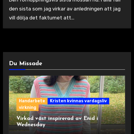
den sista som jag virkar av anledningen att jag
vill dölja det faktumet att…
Du Missade
Handarbete
Kristen kvinnas vardagsliv
virkning
Virkad väst inspirerad av Enid i
Wednesday