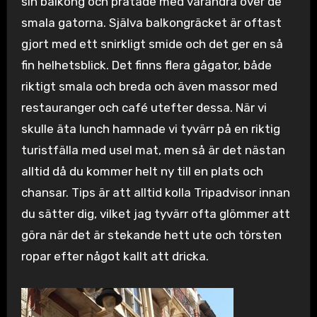
sin balkong och pratade med varandra över de
smala gatorna. Själva balkongräcket är oftast
gjort med ett snirkligt smide och det ger en så
fin helhetsblick. Det finns flera gågator, både
riktigt smala och breda och även massor med
restauranger och café utefter dessa. När vi
skulle äta lunch hamnade vi tyvärr på en riktig
turistfälla med usel mat, men så är det nästan
alltid då du kommer helt ny till en plats och
chansar. Tips är att alltid kolla Tripadvisor innan
du sätter dig, vilket jag tyvärr ofta glömmer att
göra när det är stekande hett ute och törsten
ropar efter något kallt att dricka.