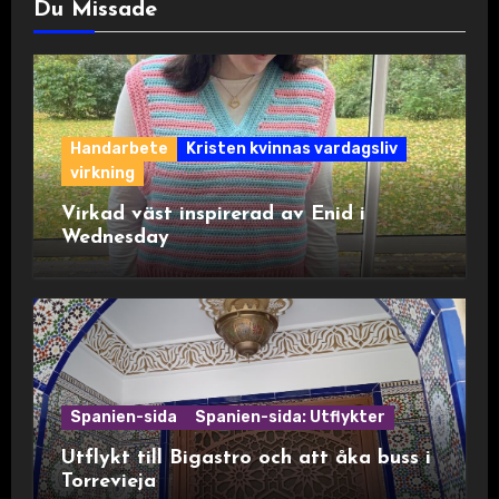
Du Missade
Handarbete
Kristen kvinnas vardagsliv
virkning
Virkad väst inspirerad av Enid i
Wednesday
Spanien-sida
Spanien-sida: Utflykter
Utflykt till Bigastro och att åka buss i
Torrevieja