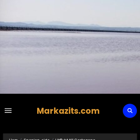
Hoppa
till
innehåll
Markazits.com