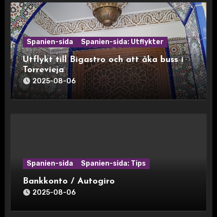
Spanien-sida
Spanien-sida: Utflykter
Utflykt till Bigastro och att åka buss i
Torrevieja
2025-08-06
Spanien-sida
Spanien-sida: Tips
Bankkonto / Autogiro
2025-08-06