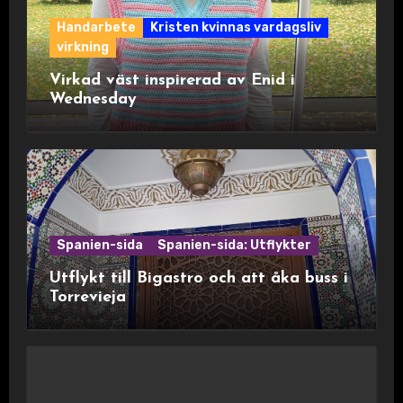
Handarbete
Kristen kvinnas vardagsliv
virkning
Virkad väst inspirerad av Enid i
Wednesday
Spanien-sida
Spanien-sida: Utflykter
Utflykt till Bigastro och att åka buss i
Torrevieja