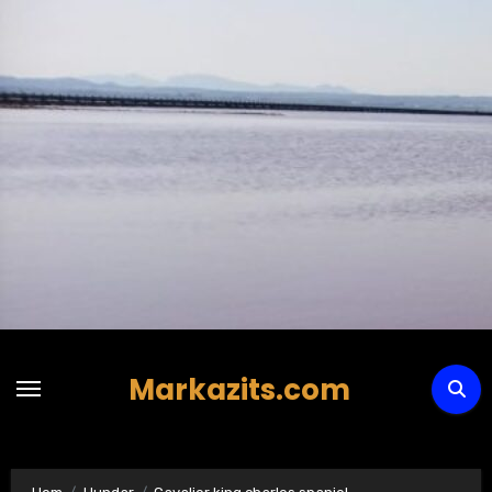
Hoppa
till
innehåll
Markazits.com