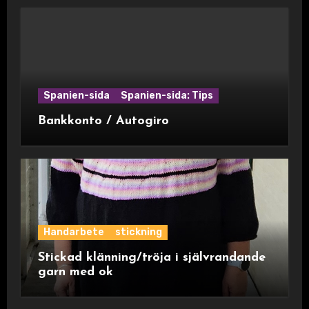
Spanien-sida
Spanien-sida: Tips
Bankkonto / Autogiro
Handarbete
stickning
Stickad klänning/tröja i självrandande
garn med ok