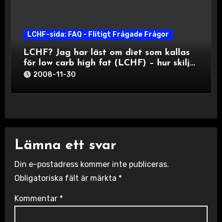
LCHF-sida: FAQ - Flitigt Frågade Frågor
LCHF? Jag har läst om diet som kallas
för low carb high fat (LCHF) – hur skiljer
dig den från ditt sätt att tänka?
2008-11-30
Lämna ett svar
Din e-postadress kommer inte publiceras.
Obligatoriska fält är märkta
*
Kommentar
*