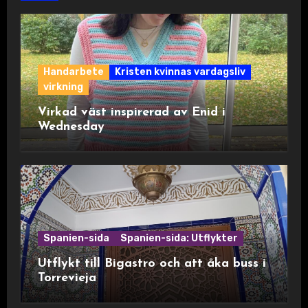
Handarbete
Kristen kvinnas vardagsliv
virkning
Virkad väst inspirerad av Enid i
Wednesday
Spanien-sida
Spanien-sida: Utflykter
Utflykt till Bigastro och att åka buss i
Torrevieja