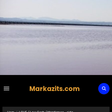
Hoppa
till
innehåll
Markazits.com