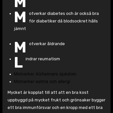
M
M
otverkar diabetes och är också bra
för diabetiker då blodsockret hålls
jämnt
M
otverkar åldrande
L
indrar reumatism
Motverkar Alzheimers sjukdom
Motverkar astma och allergi
Mycket är kopplat till att att en bra kost
uppbyggd på mycket frukt och grönsaker bygger
ett bra immunförsvar och en kropp med ett bra