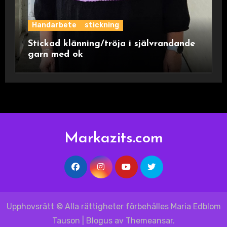
Handarbete
stickning
Stickad klänning/tröja i självrandande
garn med ok
Markazits.com
Upphovsrätt © Alla rättigheter förbehålles Maria Edblom
Tauson
|
Blogus
av
Themeansar
.