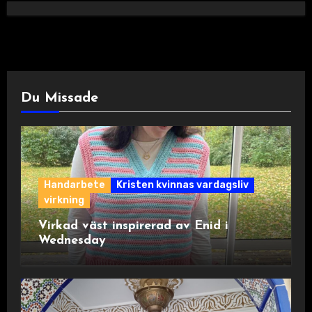
Du Missade
Handarbete
Kristen kvinnas vardagsliv
virkning
Virkad väst inspirerad av Enid i
Wednesday