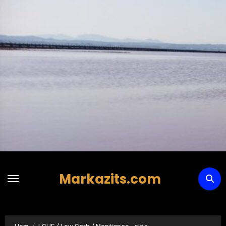
Hoppa
till
innehåll
Markazits.com