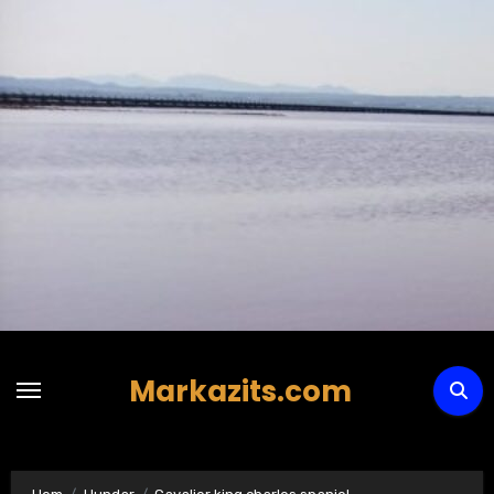
Hoppa
till
innehåll
Markazits.com