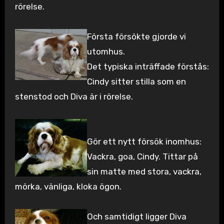
rörelse.
Första försökte gjorde vi
utomhus.
Det typiska inträffade förstås:
Cindy sitter stilla som en
stenstod och Diva är i rörelse.
Gör ett nytt försök inomhus:
Vackra, goa, Cindy. Tittar på
sin matte med stora, vackra,
mörka, vänliga, kloka ögon.
Och samtidigt ligger Diva