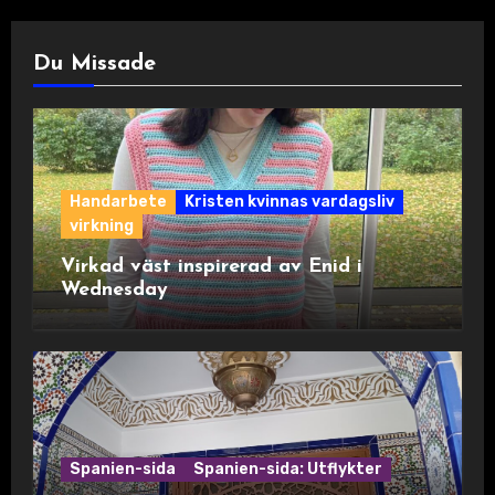
Du Missade
Handarbete
Kristen kvinnas vardagsliv
virkning
Virkad väst inspirerad av Enid i
Wednesday
Spanien-sida
Spanien-sida: Utflykter