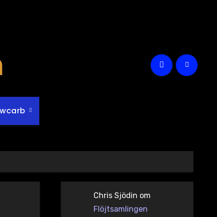
m
owcarb
Chris Sjödin
om
Flöjtsamlingen