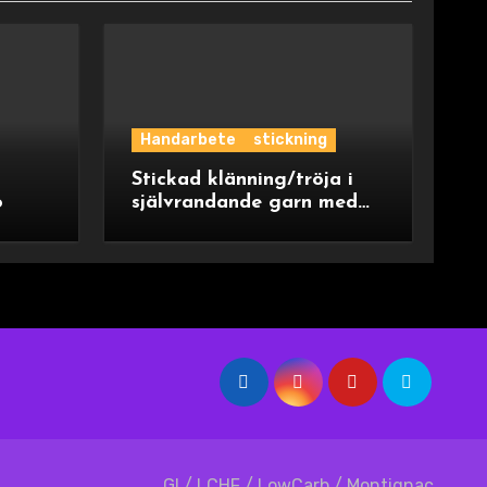
Handarbete
stickning
Stickad klänning/tröja i
o
självrandande garn med
ok
GI / LCHF / LowCarb / Montignac