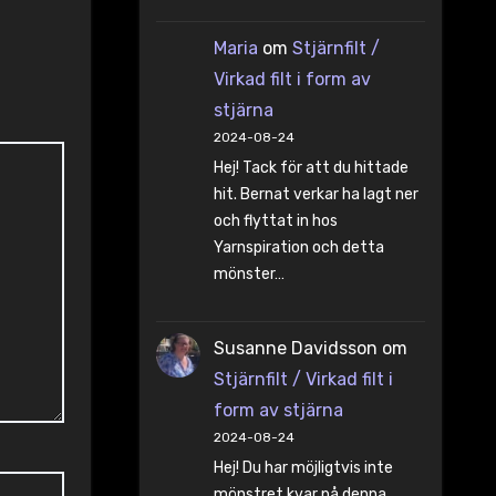
Maria
om
Stjärnfilt /
Virkad filt i form av
stjärna
2024-08-24
Hej! Tack för att du hittade
hit. Bernat verkar ha lagt ner
och flyttat in hos
Yarnspiration och detta
mönster…
Susanne Davidsson
om
Stjärnfilt / Virkad filt i
form av stjärna
2024-08-24
Hej! Du har möjligtvis inte
mönstret kvar på denna