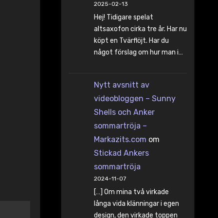
2025-02-13
Hej! Tidigare spelat
altsaxofon cirka tre år. Har nu
köpt en Tvärflöjt. Har du
något förslag om hur man i…
Nytt avsnitt av
videobloggen – Sunny
Shells och Anker
sommartröja –
Markazits.com
om
Stickad Ankers
sommartröja
2024-11-07
[…] Om mina två virkade
långa vida klänningar i egen
design, den virkade toppen