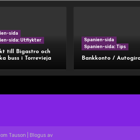
ien-sida
Spanien-sida
en-sida: Utflykter
Spanien-sida: Tips
kt till Bigastro och
ka buss i Torrevieja
Bankkonto / Autogir
blom Tauson
|
Blogus
av