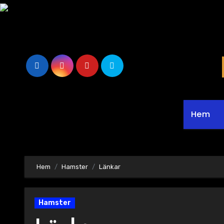
Hoppa
till
innehåll
Hem
Hem
Hamster
Länkar
Hamster