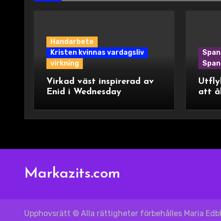
Handarbete
Kristen kvinnas vardagsliv
Span
virkning
Spani
Virkad väst inspirerad av
Utfly
Enid i Wednesday
att å
Markazits.com
Upphovsrätt © Alla rättigheter förbehålles Maria Ed