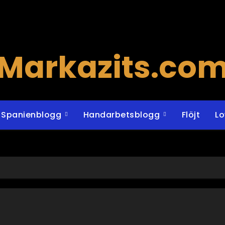
Markazits.co
Spanienblogg
Handarbetsblogg
Flöjt
L