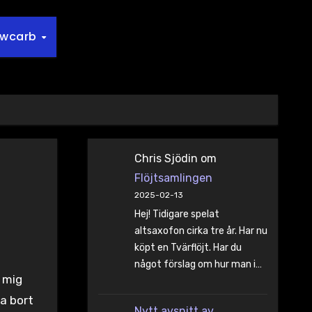
owcarb
Chris Sjödin
om
Flöjtsamlingen
2025-02-13
Hej! Tidigare spelat
altsaxofon cirka tre år. Har nu
köpt en Tvärflöjt. Har du
något förslag om hur man i…
 mig
a bort
Nytt avsnitt av