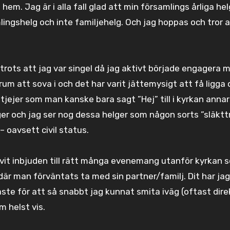
 hem. Jag är i alla fall glad att min församlings årliga hel
ingshelg och inte familjehelg. Och jag hoppas och tror a
trots att jag var singel då jag aktivt började engagera mi
 rum att sova i och det har varit jättemysigt att få ligga
tjejer som man kanske bara sagt ”Hej” till i kyrkan annar
r och jag ser nog dessa helger som någon sorts ”släkttr
 oavsett civil status.
livit inbjuden till rätt många evenemang utanför kyrkan 
 där man förväntats ta med sin partner/familj. Dit har jag
gaste för att så snabbt jag kunnat smita iväg (oftast dire
m helst vis.