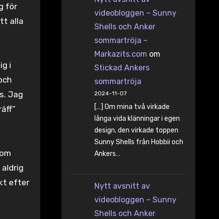
g för
videobloggen – Sunny
tt alla
Shells och Anker
sommartröja –
Markazits.com
om
g i
Stickad Ankers
 och
sommartröja
s. Jag
2024-11-07
[…] Om mina två virkade
äff”
långa vida klänningar i egen
design, den virkade toppen
Sunny Shells från Hobbii och
som
Ankers…
 aldrig
kt efter
Nytt avsnitt av
videobloggen – Sunny
Shells och Anker