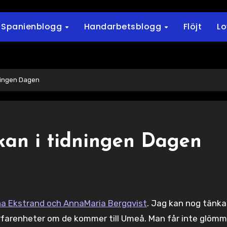
Spanienblogg
Handarbetsblogg
Flöjt
L
dningen Dagen
rkan i tidningen Dagen
inna Ekstrand och AnnaMaria Bergqvist
. Jag kan nog tänka
rfarenheter om de kommer till Umeå. Man får inte glömm