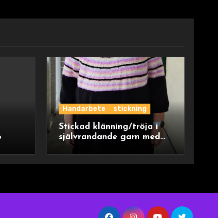
Handarbete
stickning
Stickad klänning/tröja i
o
självrandande garn med
ok