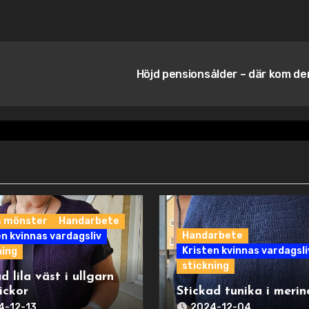
Höjd pensionsålder – där kom de
s mönster
Handarbete
Handarbete
en kvinnas vardagsliv
Kristen kvinnas vardagsli
ning
stickning
d lila väst i ullgarn
ickor
Stickad tunika i merin
4-12-13
2024-12-04