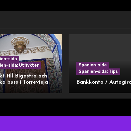
ien-sida
Spanien-sida
en-sida: Utflykter
Spanien-sida: Tips
kt till Bigastro och
ka buss i Torrevieja
Bankkonto / Autogir