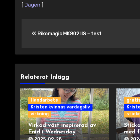
[
Dagen
]
Inläggsnavigering
Rikomagic MK802IIIS – test
Relaterat Inlägg
Handarbete
grati
Kristen kvinnas vardagsliv
Krist
virkning
stick
Virkad väst inspirerad av
Sticka
Enid i Wednesday
med f
2025-09-28
202