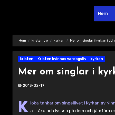
Hem
Hem
kristen tro
kyrkan
Mer om singlar i kyrkan i ti
kristen
Kristen kvinnas vardagsliv
kyrkan
Mer om singlar i ky
2013-02-17
K
loka tankar om singellivet i Kyrkan av N
att åka och lyssna på dem och jämföra e