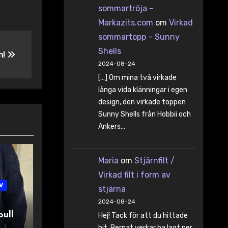
sommartröja –
Markazits.com
om
Virkad
sommartopp – Sunny
Shells
n!
2024-08-24
[…] Om mina två virkade
långa vida klänningar i egen
design, den virkade toppen
Sunny Shells från Hobbii och
Ankers…
Maria
om
Stjärnfilt /
Virkad filt i form av
v
stjärna
2024-08-24
oull
Hej! Tack för att du hittade
hit. Bernat verkar ha lagt ner