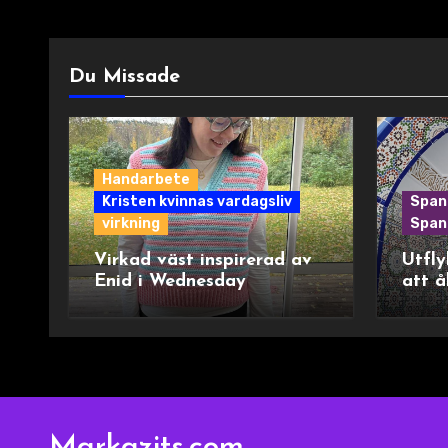
Du Missade
Handarbete
Kristen kvinnas vardagsliv
Span
virkning
Spani
Virkad väst inspirerad av
Utfly
Enid i Wednesday
att å
Markazits.com