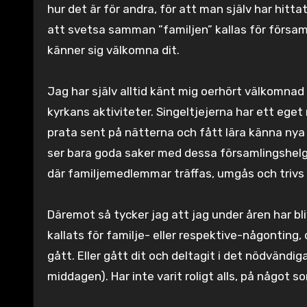
hur det är för andra, för att man själv har hittat
att svetsa samman ”familjen” kallas för församl
känner sig välkomna dit.
Jag har själv alltid känt mig oerhört välkomnad 
kyrkans aktiviteter. Singeltjejerna har ett eget
prata sent på nätterna och fått lära känna nya 
ser bara goda saker med dessa församlingshelge
där familjemedlemmar träffas, umgås och trivs –
Däremot så tycker jag att jag under åren har b
kallats för familje- eller respektive-någonting,
gått. Eller gått dit och deltagit i det nödvändi
middagen). Har inte varit roligt alls, på något so