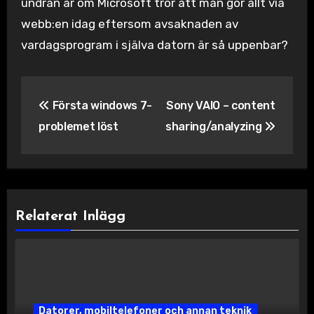
undran är om Microsoft tror att man gör allt via
webb:en idag eftersom avsaknaden av
vardagsprogram i själva datorn är så uppenbar?
Inläggsnavigering
Första windows 7-
Sony VAIO – content
problemet löst
sharing/analyzing
Relaterat Inlägg
Datorer, mobiltelefoner och annan teknik