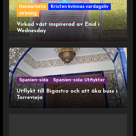
Handarbete
Kristen kvinnas vardagsliv
virkning
Virkad väst inspirerad av Enid i
Wednesday
Spanien-sida
Spanien-sida: Utflykter
Utflykt till Bigastro och att åka buss i
Torrevieja