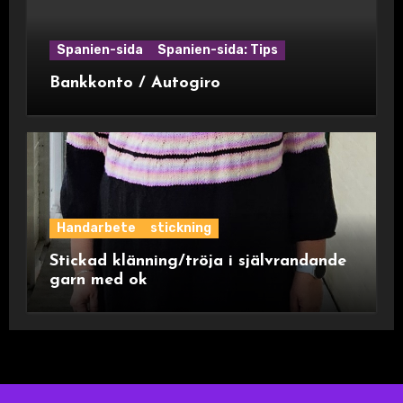
Spanien-sida
Spanien-sida: Tips
Bankkonto / Autogiro
Handarbete
stickning
Stickad klänning/tröja i självrandande
garn med ok