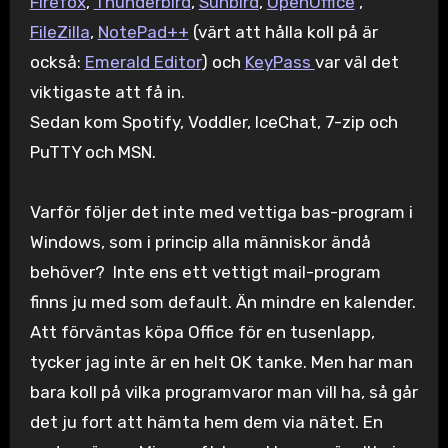
Firefox
,
Thunderbird
,
Sunbird
,
OpenOffice
,
FileZilla
,
NotePad++
(värt att hålla koll på är
också:
Emerald Editor
) och
KeyPass
var väl det
viktigaste att få in.
Sedan kom Spotify, Voddler, IceChat, 7-zip och
PuTTY och MSN.
Varför följer det inte med vettiga bas-program i
Windows, som i princip alla människor ändå
behöver? Inte ens ett vettigt mail-program
finns ju med som default. Än mindre en kalender.
Att förväntas köpa Office för en tusenlapp,
tycker jag inte är en helt OK tanke. Men har man
bara koll på vilka programvaror man vill ha, så går
det ju fort att hämta hem dem via nätet. En