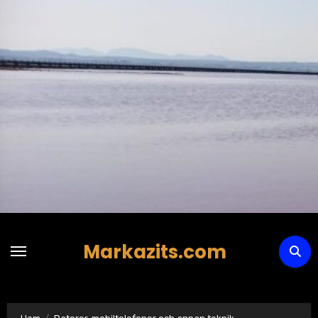
Hoppa
till
innehåll
Markazits.com