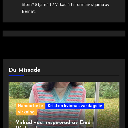
filten? Stjärnfilt / Virkad filt i form av stjärna av
Bernat…
Du Missade
Handarbete
Kristen kvinnas vardagsliv
virkning
Virkad väst inspirerad av Enid i