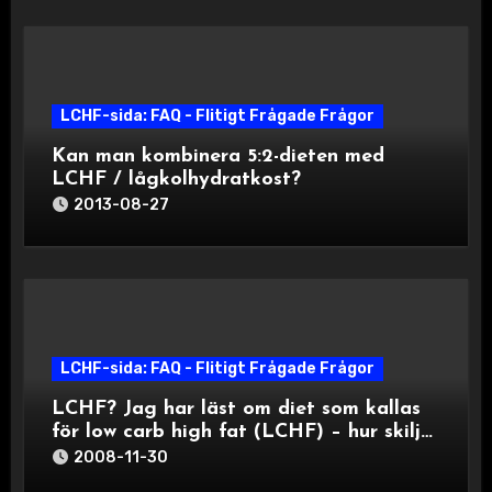
LCHF-sida: FAQ - Flitigt Frågade Frågor
Kan man kombinera 5:2-dieten med
LCHF / lågkolhydratkost?
2013-08-27
LCHF-sida: FAQ - Flitigt Frågade Frågor
LCHF? Jag har läst om diet som kallas
för low carb high fat (LCHF) – hur skiljer
dig den från ditt sätt att tänka?
2008-11-30