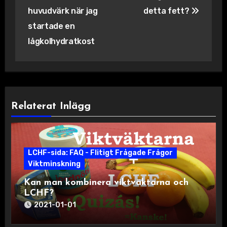
huvudvärk när jag
detta fett?
startade en
lågkolhydratkost
Relaterat Inlägg
LCHF-sida: FAQ - Flitigt Frågade Frågor
Viktminskning
Kan man kombinera viktväktarna och
LCHF?
2021-01-01