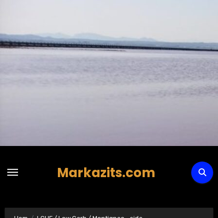
Hoppa
till
innehåll
Markazits.com