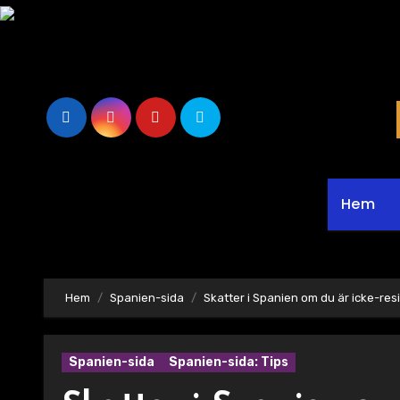
Hoppa
till
innehåll
Hem
Hem
Spanien-sida
Skatter i Spanien om du är icke-res
Spanien-sida
Spanien-sida: Tips