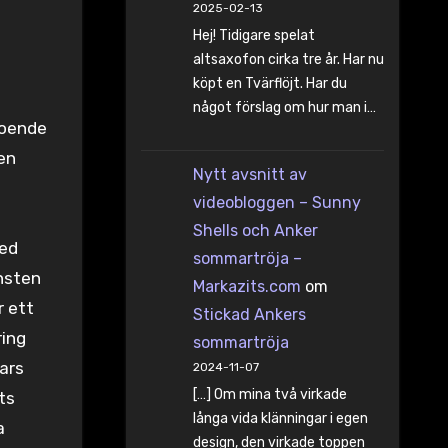
2025-02-13
Hej! Tidigare spelat
altsaxofon cirka tre år. Har nu
köpt en Tvärflöjt. Har du
något förslag om hur man i…
boende
en
Nytt avsnitt av
videobloggen – Sunny
Shells och Anker
med
sommartröja –
änsten
Markazits.com
om
r ett
Stickad Ankers
ring
sommartröja
ars
2024-11-07
[…] Om mina två virkade
ts
långa vida klänningar i egen
a
design, den virkade toppen