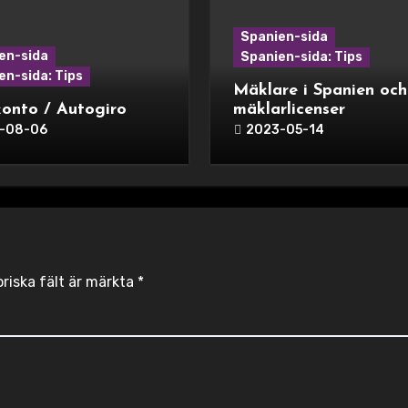
Spanien-sida
en-sida
Spanien-sida: Tips
en-sida: Tips
Mäklare i Spanien och
onto / Autogiro
mäklarlicenser
-08-06
2023-05-14
oriska fält är märkta
*