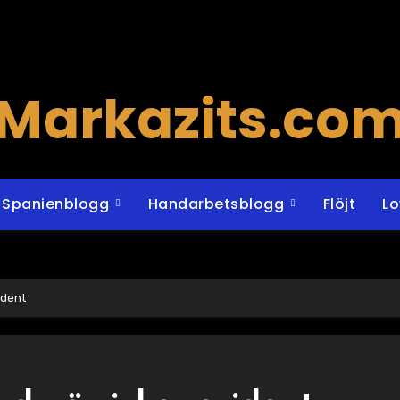
Markazits.co
Spanienblogg
Handarbetsblogg
Flöjt
L
ident