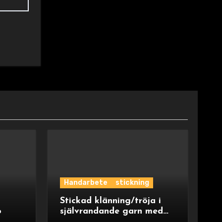
Handarbete
stickning
Stickad klänning/tröja i
o
självrandande garn med
ok