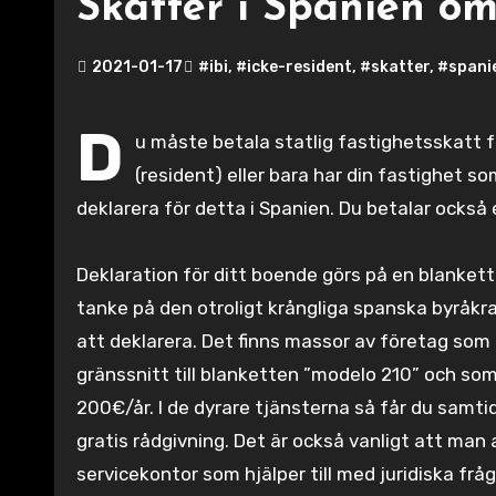
Skatter i Spanien om
2021-01-17
#ibi
,
#icke-resident
,
#skatter
,
#spani
D
u måste betala statlig fastighetsskatt 
(resident) eller bara har din fastighet 
deklarera för detta i Spanien. Du betalar också
Deklaration för ditt boende görs på en blanket
tanke på den otroligt krångliga spanska byråkrati
att deklarera. Det finns massor av företag som h
gränssnitt till blanketten ”modelo 210” och som k
200€/år. I de dyrare tjänsterna så får du samti
gratis rådgivning. Det är också vanligt att man a
servicekontor som hjälper till med juridiska frå