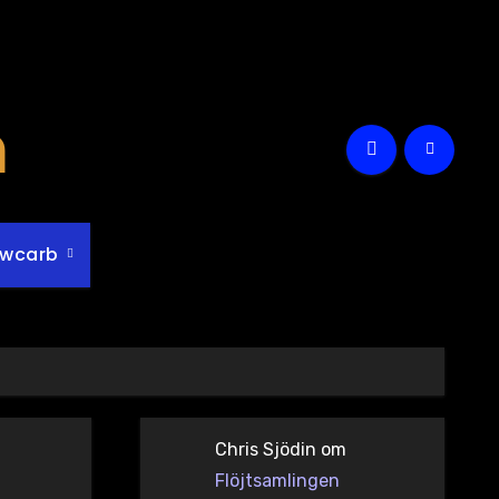
m
owcarb
Chris Sjödin
om
Flöjtsamlingen