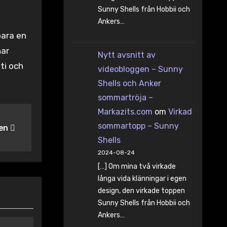
Sunny Shells från Hobbii och
Ankers…
bara en
har
Nytt avsnitt av
ti och
videobloggen – Sunny
Shells och Anker
sommartröja –
Markazits.com
om
Virkad
sommartopp – Sunny
ien
Shells
2024-08-24
[…] Om mina två virkade
långa vida klänningar i egen
design, den virkade toppen
Sunny Shells från Hobbii och
Ankers…