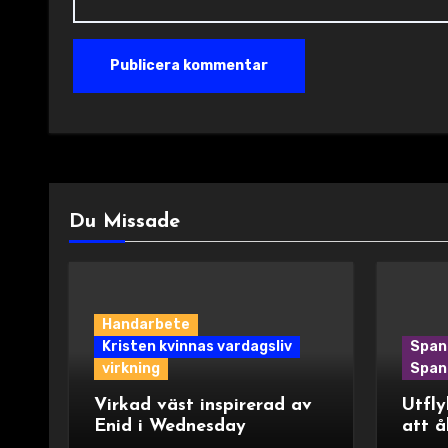
Du Missade
Handarbete
Kristen kvinnas vardagsliv
Span
virkning
Spani
Virkad väst inspirerad av
Utfly
Enid i Wednesday
att å