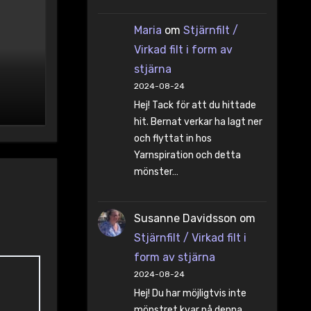
Maria
om
Stjärnfilt /
Virkad filt i form av
stjärna
2024-08-24
Hej! Tack för att du hittade
hit. Bernat verkar ha lagt ner
och flyttat in hos
Yarnspiration och detta
mönster…
Susanne Davidsson
om
Stjärnfilt / Virkad filt i
form av stjärna
2024-08-24
Hej! Du har möjligtvis inte
mönstret kvar på denna