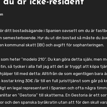
 du är icke-resident
en
för ditt bostadsägande i Spanien oavsett om du är fast
som semesterboende. Hyr du ut din bostad så måste du äv
 en kommunal skatt (IBI) och avgift för sophanteringen.
t som heter ”modelo 210”. Du kan göra detta själv, men 
n, så tycker i alla fall jag att det är tryggt att köpa tj
jälper till med detta: Alltifrån de som egentligen bara ä
ostar kring 30€ /år till en full juristtjänst som går på k
digt en legal representant i Spanien och ofta några timm
nlitar en ”Gestoria” till skatterna. En Gestoria är ett sor
gor och den spanska byråkratin utan att för den skull var