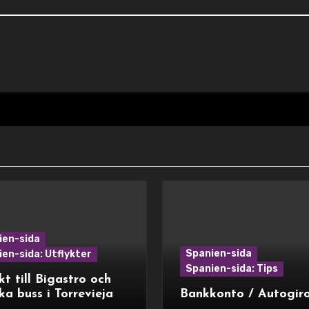
ien-sida
Spanien-sida
en-sida: Utflykter
Spanien-sida: Tips
kt till Bigastro och
ka buss i Torrevieja
Bankkonto / Autogir