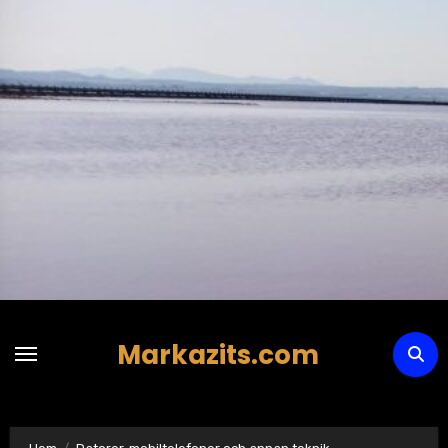
Hoppa
till
innehåll
Markazits.com