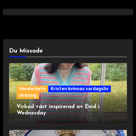
Du Missade
Handarbete
Kristen kvinnas vardagsliv
virkning
Virkad väst inspirerad av Enid i
Wednesday