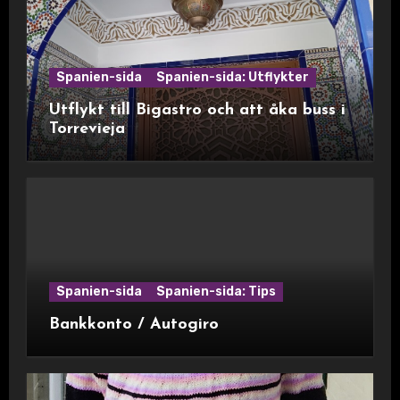
Spanien-sida
Spanien-sida: Utflykter
Utflykt till Bigastro och att åka buss i
Torrevieja
Spanien-sida
Spanien-sida: Tips
Bankkonto / Autogiro