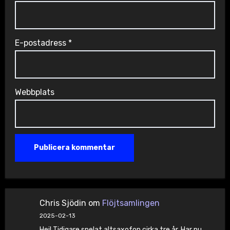
E-postadress
*
Webbplats
Chris Sjödin
om
Flöjtsamlingen
2025-02-13
Hej! Tidigare spelat altsaxofon cirka tre år. Har nu