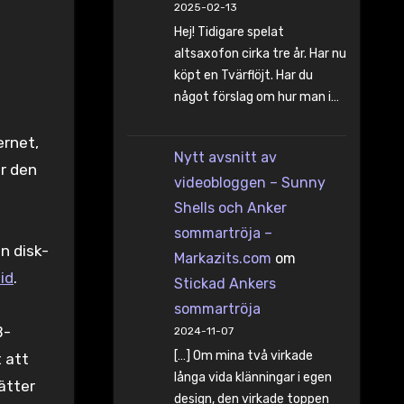
2025-02-13
Hej! Tidigare spelat
altsaxofon cirka tre år. Har nu
köpt en Tvärflöjt. Har du
något förslag om hur man i…
ernet,
Nytt avsnitt av
ar den
videobloggen – Sunny
Shells och Anker
sommartröja –
n disk-
Markazits.com
om
id
.
Stickad Ankers
sommartröja
B-
2024-11-07
[…] Om mina två virkade
t att
långa vida klänningar i egen
sätter
design, den virkade toppen