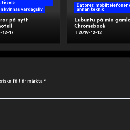
 teknik
Datorer, mobiltelefoner 
en kvinnas vardagsliv
annan teknik
rar på nytt
Lubuntu på min gaml
otell
Chromebook
-12-17
2019-12-12
oriska fält är märkta
*