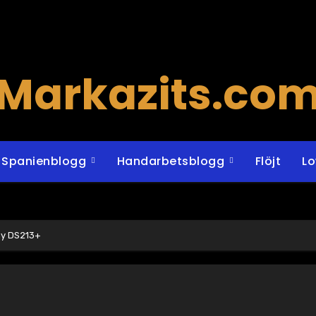
Markazits.co
Spanienblogg
Handarbetsblogg
Flöjt
L
gy DS213+