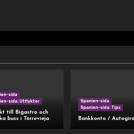
ien-sida
Spanien-sida
en-sida: Utflykter
Spanien-sida: Tips
kt till Bigastro och
ka buss i Torrevieja
Bankkonto / Autogir