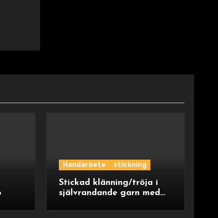
Handarbete
stickning
Stickad klänning/tröja i
o
självrandande garn med
ok