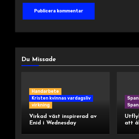
Du Missade
Handarbete
Kristen kvinnas vardagsliv
Span
virkning
Spani
Virkad väst inspirerad av
Utfly
Enid i Wednesday
att å