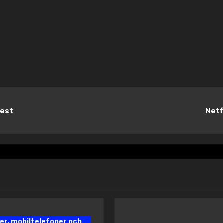
test
Netf
er, mobiltelefoner och