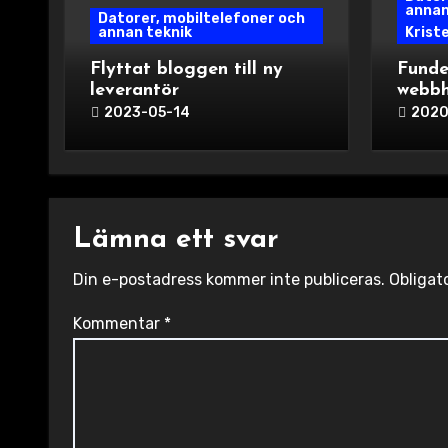
annan
Datorer, mobiltelefoner och
annan teknik
Krist
Flyttat bloggen till ny
Funde
leverantör
webbh
2023-05-14
2020
Lämna ett svar
Din e-postadress kommer inte publiceras.
Obligat
Kommentar
*