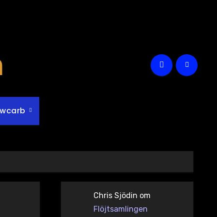
m
owcarb
Chris Sjödin
om
Flöjtsamlingen