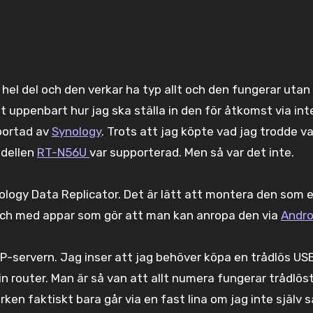
 hel del och den verkar ha typ allt och den fungerar utan
lt uppenbart hur jag ska ställa in den för åtkomst via int
pportad av
Synology
. Trots att jag köpte vad jag trodde v
odellen
RT-N56U
var supporterad. Men så var det inte.
ology Data Replicator. Det är lätt att montera den som e
l och med appar som gör att man kan anropa den via
Andro
CP-servern. Jag inser att jag behöver köpa en trådlös US
n router. Man är så van att allt numera fungerar trådlös
rken faktiskt bara går via en fast lina om jag inte själv 