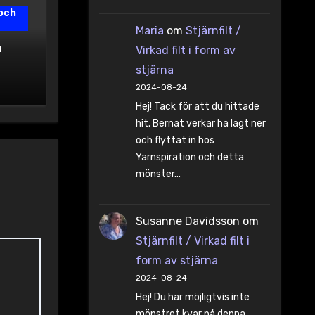
och
Maria
om
Stjärnfilt /
a
Virkad filt i form av
stjärna
2024-08-24
Hej! Tack för att du hittade
hit. Bernat verkar ha lagt ner
och flyttat in hos
Yarnspiration och detta
mönster…
Susanne Davidsson
om
Stjärnfilt / Virkad filt i
form av stjärna
2024-08-24
Hej! Du har möjligtvis inte
mönstret kvar på denna