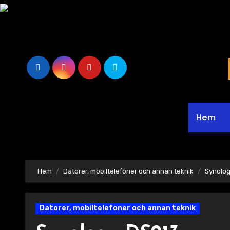
Hoppa
till
innehåll
Hem
Hem
Datorer, mobiltelefoner och annan teknik
Synolo
Datorer, mobiltelefoner och annan teknik