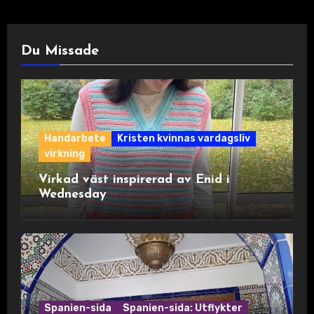
Du Missade
Handarbete
Kristen kvinnas vardagsliv
virkning
Virkad väst inspirerad av Enid i
Wednesday
Spanien-sida
Spanien-sida: Utflykter