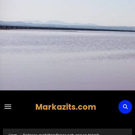
Hoppa
till
innehåll
Markazits.com