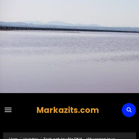
Hoppa
till
innehåll
Markazits.com