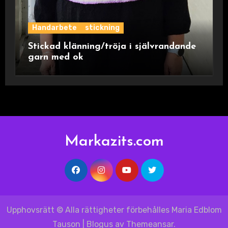
Handarbete
stickning
Stickad klänning/tröja i självrandande
garn med ok
Markazits.com
Upphovsrätt © Alla rättigheter förbehålles Maria Edblom
Tauson
|
Blogus
av
Themeansar
.