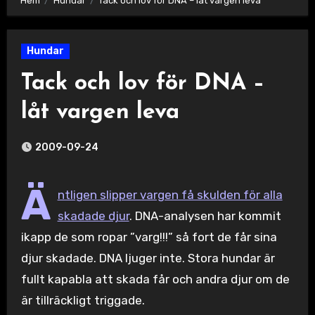
Hem
Hundar
Tack och lov för DNA – låt vargen leva
Hundar
Tack och lov för DNA –
låt vargen leva
2009-09-24
Ä
ntligen slipper vargen få skulden för alla
skadade djur
. DNA-analysen har kommit
ikapp de som ropar ”varg!!!” så fort de får sina
djur skadade. DNA ljuger inte. Stora hundar är
fullt kapabla att skada får och andra djur om de
är tillräckligt triggade.