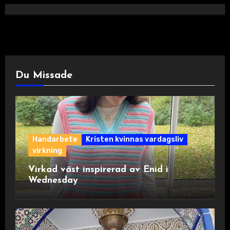
Du Missade
Handarbete
Kristen kvinnas vardagsliv
virkning
Virkad väst inspirerad av Enid i
Wednesday