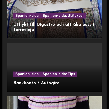
Spanien-sida
Spanien-sida: Utflykter
Utflykt till Bigastro och att åka buss i
Torrevieja
Spanien-sida
Spanien-sida: Tips
Bankkonto / Autogiro