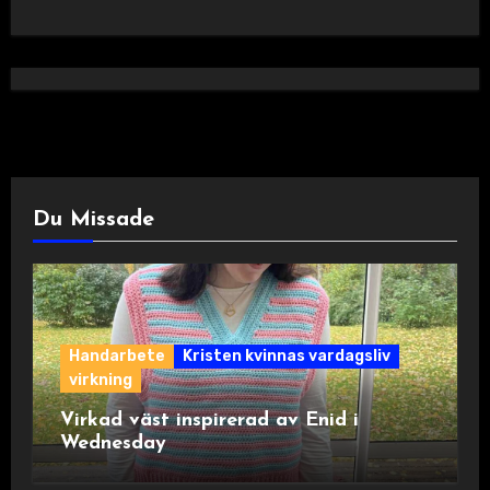
Du Missade
Handarbete
Kristen kvinnas vardagsliv
virkning
Virkad väst inspirerad av Enid i
Wednesday