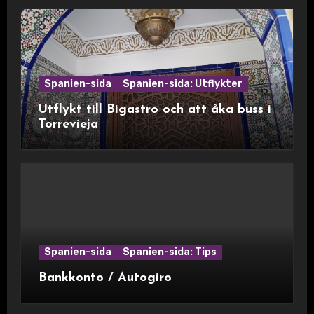
Spanien-sida
Spanien-sida: Utflykter
Utflykt till Bigastro och att åka buss i
Torrevieja
Spanien-sida
Spanien-sida: Tips
Bankkonto / Autogiro