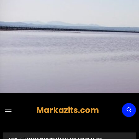
Hoppa
till
innehåll
Markazits.com