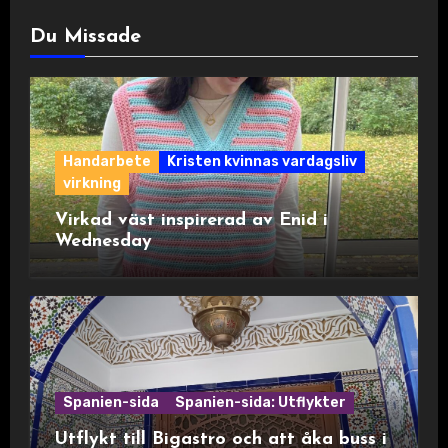
Du Missade
Handarbete
Kristen kvinnas vardagsliv
virkning
Virkad väst inspirerad av Enid i
Wednesday
Spanien-sida
Spanien-sida: Utflykter
Utflykt till Bigastro och att åka buss i