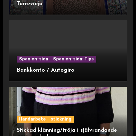
Torrevieja
Spanien-sida
Spanien-sida: Tips
Bankkonto / Autogiro
Handarbete
stickning
Stickad klänning/tröja i självrandande