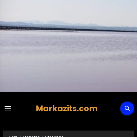
Hoppa
till
innehåll
Markazits.com