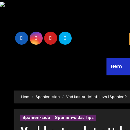
Hoppa
till
innehåll
Hem
Hem
Spanien-sida
Vad kostar det att leva i Spanien?
Spanien-sida
Spanien-sida: Tips