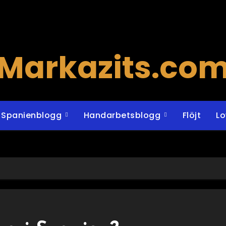
Markazits.co
Spanienblogg
Handarbetsblogg
Flöjt
L