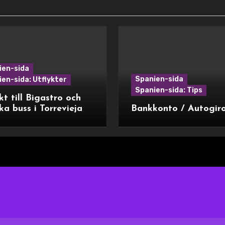
ien-sida
Spanien-sida
en-sida: Utflykter
Spanien-sida: Tips
kt till Bigastro och
ka buss i Torrevieja
Bankkonto / Autogir