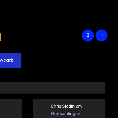
m
owcarb
Chris Sjödin
om
Flöjtsamlingen