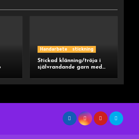
Handarbete
stickning
Stickad klänning/tröja i
o
självrandande garn med
ok