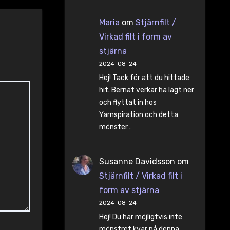
Maria
om
Stjärnfilt /
Virkad filt i form av
stjärna
2024-08-24
Hej! Tack för att du hittade
hit. Bernat verkar ha lagt ner
och flyttat in hos
Yarnspiration och detta
mönster…
Susanne Davidsson
om
Stjärnfilt / Virkad filt i
form av stjärna
2024-08-24
Hej! Du har möjligtvis inte
mönstret kvar på denna