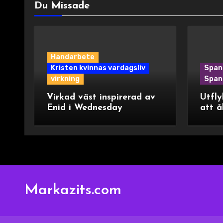
Du Missade
Handarbete
Kristen kvinnas vardagsliv
Span
virkning
Spani
Virkad väst inspirerad av
Utfly
Enid i Wednesday
att å
Markazits.com