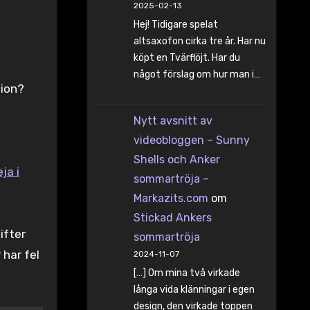
2025-02-13
Hej! Tidigare spelat
altsaxofon cirka tre år. Har nu
köpt en Tvärflöjt. Har du
något förslag om hur man i…
nsion?
Nytt avsnitt av
videobloggen – Sunny
Shells och Anker
ja i
sommartröja –
Markazits.com
om
Stickad Ankers
ifter
sommartröja
har fel
2024-11-07
[…] Om mina två virkade
långa vida klänningar i egen
design, den virkade toppen