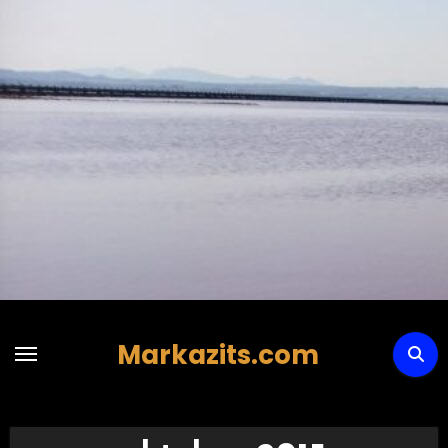
Hoppa
till
innehåll
Markazits.com