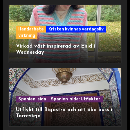
Handarbete
Kristen kvinnas vardagsliv
virkning
Virkad väst inspirerad av Enid i
Wednesday
Spanien-sida
Spanien-sida: Utflykter
Utflykt till Bigastro och att åka buss i
Torrevieja