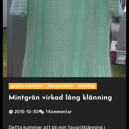
gratis mönster
Handarbete
virkning
Mintgrön virkad lång klänning
2015-10-30
1 Kommentar
Detta kommer att bli min favoritklänning i