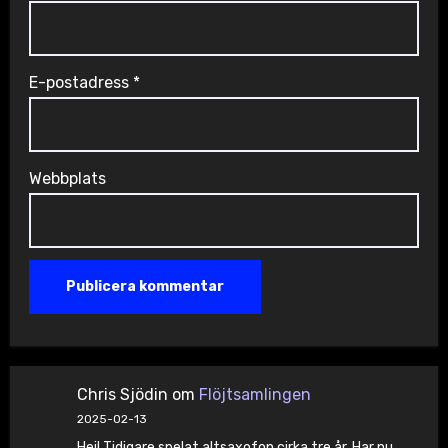
E-postadress
*
Webbplats
Chris Sjödin
om
Flöjtsamlingen
2025-02-13
Hej! Tidigare spelat altsaxofon cirka tre år. Har nu