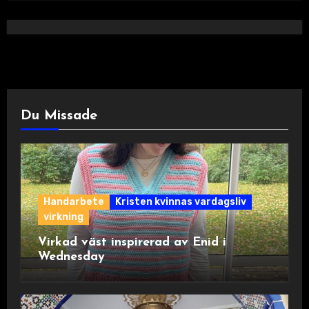
Du Missade
Handarbete
Kristen kvinnas vardagsliv
virkning
Virkad väst inspirerad av Enid i
Wednesday