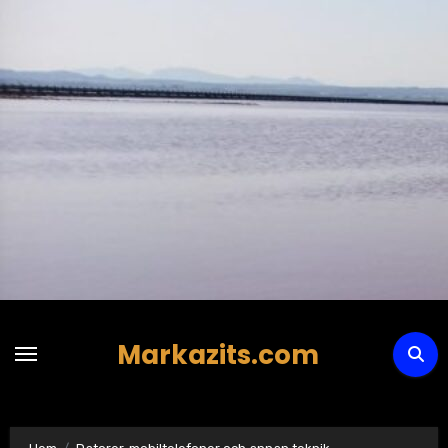
Hoppa
till
innehåll
Markazits.com