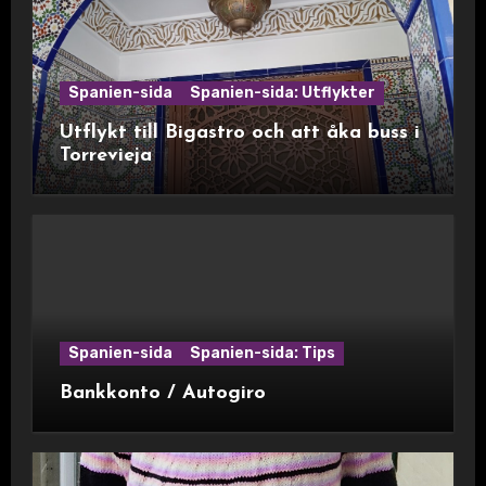
Spanien-sida
Spanien-sida: Utflykter
Utflykt till Bigastro och att åka buss i
Torrevieja
Spanien-sida
Spanien-sida: Tips
Bankkonto / Autogiro