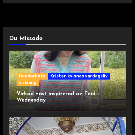
Du Missade
Handarbete
Kristen kvinnas vardagsliv
virkning
Virkad väst inspirerad av Enid i
Wednesday