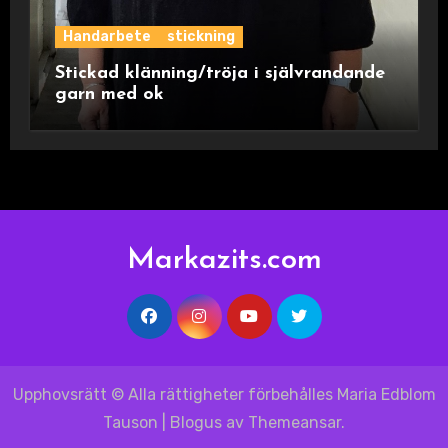
Handarbete
stickning
Stickad klänning/tröja i självrandande
garn med ok
Markazits.com
Upphovsrätt © Alla rättigheter förbehålles Maria Edblom
Tauson
|
Blogus
av
Themeansar
.