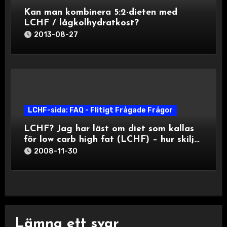
Kan man kombinera 5:2-dieten med
LCHF / lågkolhydratkost?
2013-08-27
LCHF-sida: FAQ - Flitigt Frågade Frågor
LCHF? Jag har läst om diet som kallas
för low carb high fat (LCHF) – hur skiljer
dig den från ditt sätt att tänka?
2008-11-30
Lämna ett svar