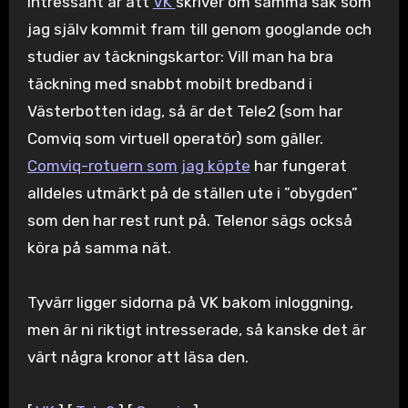
Intressant är att
VK
skriver om samma sak som
jag själv kommit fram till genom googlande och
studier av täckningskartor: Vill man ha bra
täckning med snabbt mobilt bredband i
Västerbotten idag, så är det Tele2 (som har
Comviq som virtuell operatör) som gäller.
Comviq-rotuern som jag köpte
har fungerat
alldeles utmärkt på de ställen ute i ”obygden”
som den har rest runt på. Telenor sägs också
köra på samma nät.
Tyvärr ligger sidorna på VK bakom inloggning,
men är ni riktigt intresserade, så kanske det är
värt några kronor att läsa den.