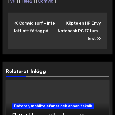
[
VK
] [
Tele2
] [
Comviq
]
Inläggsnavigering
Comviq surf – inte
Köpte en HP Envy
lätt att få tag på
Notebook PC 17 tum –
test
Relaterat Inlägg
Datorer, mobiltelefoner och annan teknik