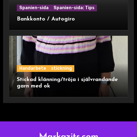
Spanien-sida
Spanien-sida: Tips
Bankkonto / Autogiro
Handarbete
stickning
Stickad klänning/tröja i självrandande
garn med ok
Markazits.com