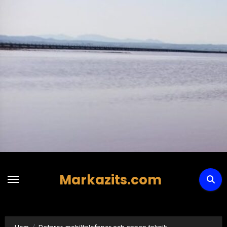
Hoppa
till
innehåll
Markazits.com