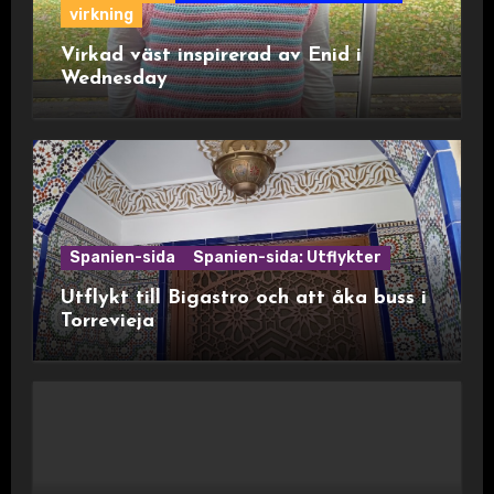
virkning
Virkad väst inspirerad av Enid i
Wednesday
Spanien-sida
Spanien-sida: Utflykter
Utflykt till Bigastro och att åka buss i
Torrevieja