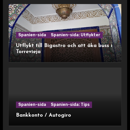
Spanien-sida
Spanien-sida: Utflykter
Utflykt till Bigastro och att åka buss i
Torrevieja
Spanien-sida
Spanien-sida: Tips
Bankkonto / Autogiro