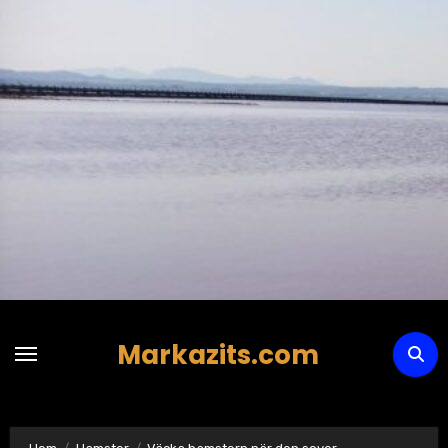
Hoppa
till
innehåll
Markazits.com