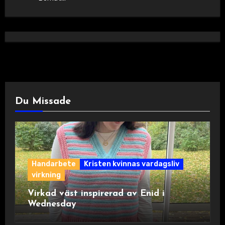
Du Missade
Handarbete
Kristen kvinnas vardagsliv
virkning
Virkad väst inspirerad av Enid i
Wednesday