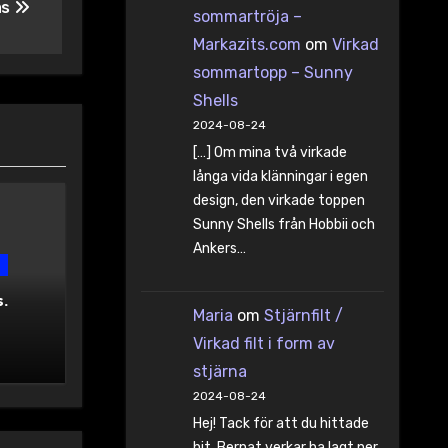
as
sommartröja –
Markazits.com
om
Virkad
sommartopp – Sunny
Shells
2024-08-24
[…] Om mina två virkade
långa vida klänningar i egen
design, den virkade toppen
Sunny Shells från Hobbii och
Ankers…
.
Maria
om
Stjärnfilt /
Virkad filt i form av
stjärna
2024-08-24
Hej! Tack för att du hittade
hit. Bernat verkar ha lagt ner