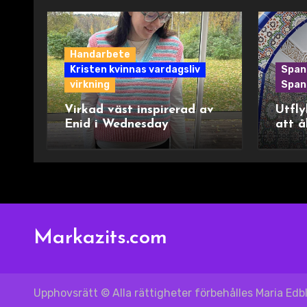
Handarbete
Kristen kvinnas vardagsliv
Span
virkning
Spani
Virkad väst inspirerad av
Utfly
Enid i Wednesday
att å
Markazits.com
Upphovsrätt © Alla rättigheter förbehålles Maria Ed