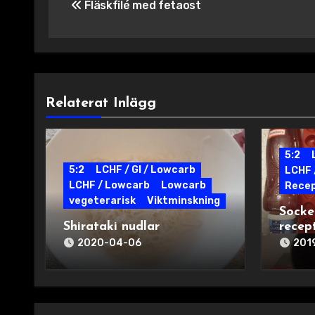
Fläskfilé med fetaost
Relaterat Inlägg
5:2
5:2
LCHF / GI / Lowcarb
LCHF 
LCHF / Lowcarb
Lowcarb
Rece
vegeterarisk
Viktminskning
Socke
Shirataki nudlar
recep
2020-04-06
201