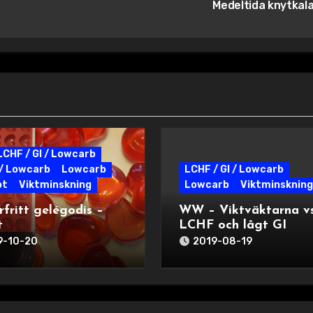
Medeltida knytkal
LCHF / GI / Lowcarb
/ Lowcarb
Lowcarb
LCHF / GI / Lowcarb
pt
Viktminskning
Lowcarb
Viktminskning
rfritt gelégodis –
WW – Viktväktarna vs
t
LCHF och lågt GI
9-10-20
2019-08-19