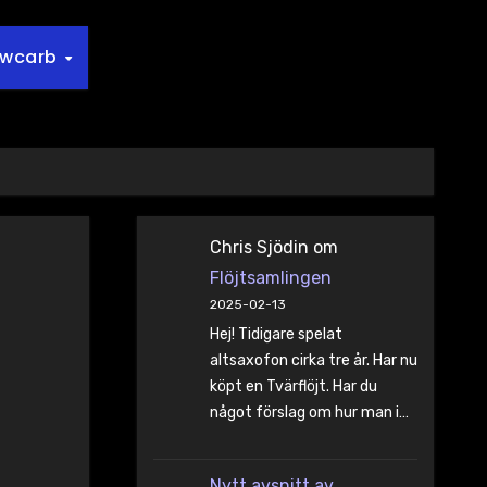
owcarb
Chris Sjödin
om
Flöjtsamlingen
2025-02-13
Hej! Tidigare spelat
altsaxofon cirka tre år. Har nu
köpt en Tvärflöjt. Har du
något förslag om hur man i…
Nytt avsnitt av