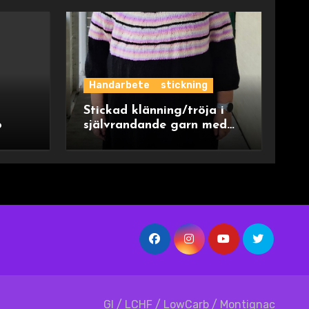
Handarbete
stickning
Stickad klänning/tröja i
o
självrandande garn med
ok
GI / LCHF / LowCarb / Montignac