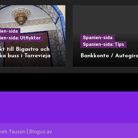
ien-sida
Spanien-sida
en-sida: Utflykter
Spanien-sida: Tips
kt till Bigastro och
ka buss i Torrevieja
Bankkonto / Autogir
blom Tauson
|
Blogus
av