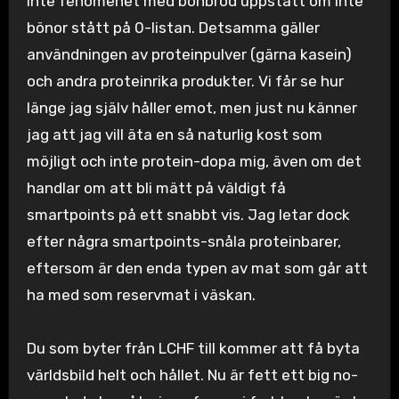
inte fenomenet med bönbröd uppstått om inte
bönor stått på 0-listan. Detsamma gäller
användningen av proteinpulver (gärna kasein)
och andra proteinrika produkter. Vi får se hur
länge jag själv håller emot, men just nu känner
jag att jag vill äta en så naturlig kost som
möjligt och inte protein-dopa mig, även om det
handlar om att bli mätt på väldigt få
smartpoints på ett snabbt vis. Jag letar dock
efter några smartpoints-snåla proteinbarer,
eftersom är den enda typen av mat som går att
ha med som reservmat i väskan.
Du som byter från LCHF till kommer att få byta
världsbild helt och hållet. Nu är fett ett big no-