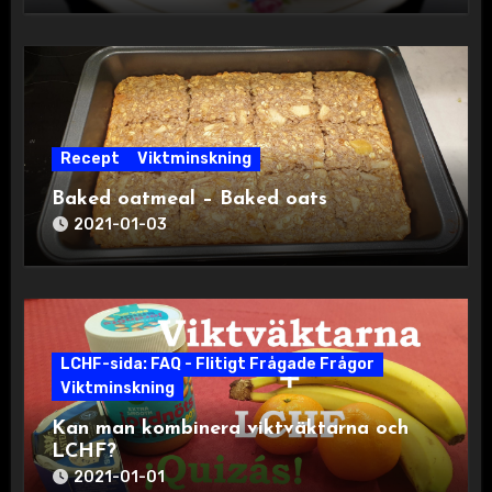
Recept
Viktminskning
Baked oatmeal – Baked oats
2021-01-03
LCHF-sida: FAQ - Flitigt Frågade Frågor
Viktminskning
Kan man kombinera viktväktarna och
LCHF?
2021-01-01