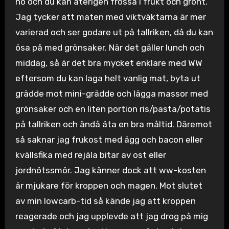
no och du kan återigen frossa i frukt och grönt.
Jag tycker att maten med viktväktarna är mer
varierad och ser godare ut på tallriken, då du kan
ösa på med grönsaker. När det gäller lunch och
middag, så är det bra mycket enklare med WW
eftersom du kan laga helt vanlig mat, byta ut
grädde mot mini-grädde och lägga massor med
grönsaker och en liten portion ris/pasta/potatis
på tallriken och ändå äta en bra måltid. Däremot
så saknar jag frukost med ägg och bacon eller
kvällsfika med rejäla bitar av ost eller
jordnötssmör. Jag känner dock att ww-kosten
är mjukare för kroppen och magen. Mot slutet
av min lowcarb-tid så kände jag att kroppen
reagerade och jag upplevde att jag drog på mig