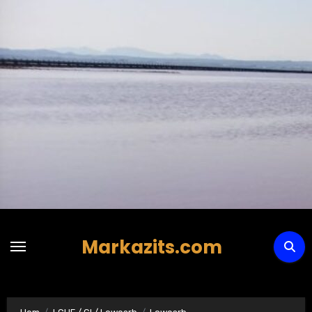
Hoppa
till
innehåll
Markazits.com