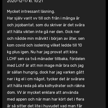
2020-12-17 kl. 10:21
Mycket intressant läsning.
Har själv varit vv till och från i många år
och jojobantat. som du skriver är det svåra
att hålla vikten inte gå ner den. Gick ner
och nådde min målvikt i början av åter, sen
kom covid och isolering vilket ledde till 10
kg plus igen. Nu har jag provat att köra
LCHF sen ca två månader tillbaka, fördelen
med Lchf är att min mage mår bra och jag
är sällan hungrig, dock har jag varken gått
ner i kg el i cm något, tycker det är svårare
att hålla reda på alla kolhydrater och räkna
dom. VV är mycket enklare att använda
med appen och när man har kört det i flera
år så sitter det lite i huvudet vad man får