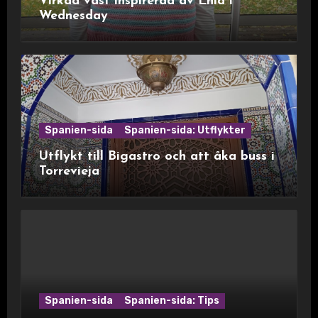
Virkad väst inspirerad av Enid i
Wednesday
Spanien-sida
Spanien-sida: Utflykter
Utflykt till Bigastro och att åka buss i
Torrevieja
Spanien-sida
Spanien-sida: Tips