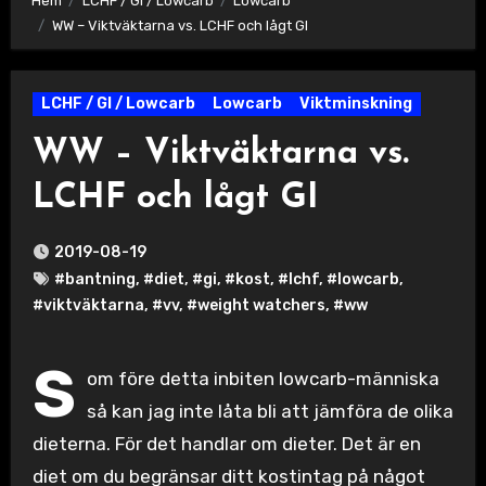
Hem
LCHF / GI / Lowcarb
Lowcarb
WW – Viktväktarna vs. LCHF och lågt GI
LCHF / GI / Lowcarb
Lowcarb
Viktminskning
WW – Viktväktarna vs.
LCHF och lågt GI
2019-08-19
#bantning
,
#diet
,
#gi
,
#kost
,
#lchf
,
#lowcarb
,
#viktväktarna
,
#vv
,
#weight watchers
,
#ww
S
om före detta inbiten lowcarb-människa
så kan jag inte låta bli att jämföra de olika
dieterna. För det handlar om dieter. Det är en
diet om du begränsar ditt kostintag på något