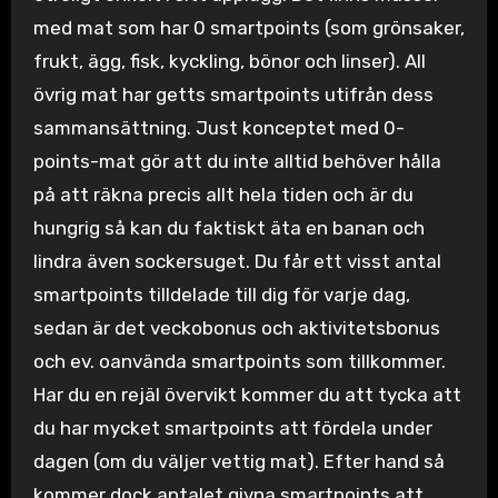
med mat som har 0 smartpoints (som grönsaker,
frukt, ägg, fisk, kyckling, bönor och linser). All
övrig mat har getts smartpoints utifrån dess
sammansättning. Just konceptet med 0-
points-mat gör att du inte alltid behöver hålla
på att räkna precis allt hela tiden och är du
hungrig så kan du faktiskt äta en banan och
lindra även sockersuget. Du får ett visst antal
smartpoints tilldelade till dig för varje dag,
sedan är det veckobonus och aktivitetsbonus
och ev. oanvända smartpoints som tillkommer.
Har du en rejäl övervikt kommer du att tycka att
du har mycket smartpoints att fördela under
dagen (om du väljer vettig mat). Efter hand så
kommer dock antalet givna smartpoints att