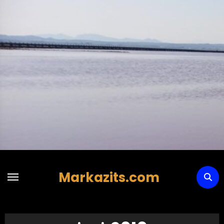
Hoppa
till
innehåll
Markazits.com