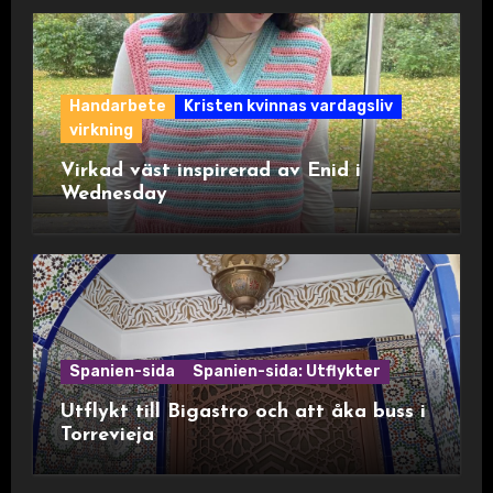
Handarbete
Kristen kvinnas vardagsliv
virkning
Virkad väst inspirerad av Enid i
Wednesday
Spanien-sida
Spanien-sida: Utflykter
Utflykt till Bigastro och att åka buss i
Torrevieja