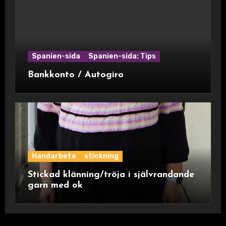
Spanien-sida
Spanien-sida: Tips
Bankkonto / Autogiro
Handarbete
stickning
Stickad klänning/tröja i självrandande
garn med ok