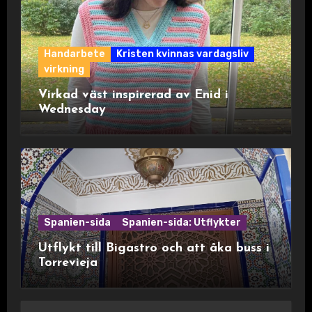
Handarbete
Kristen kvinnas vardagsliv
virkning
Virkad väst inspirerad av Enid i
Wednesday
Spanien-sida
Spanien-sida: Utflykter
Utflykt till Bigastro och att åka buss i
Torrevieja