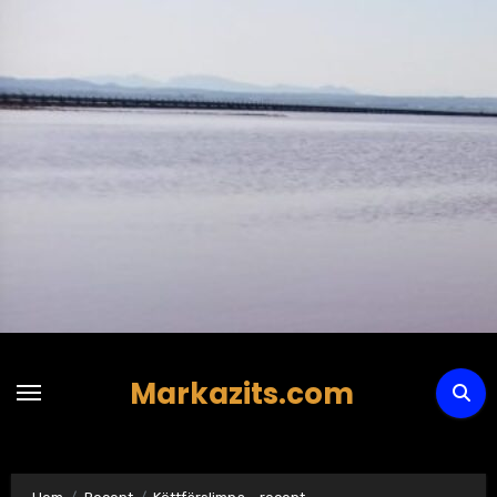
Hoppa
till
innehåll
Markazits.com