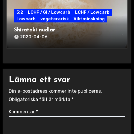
5:2
LCHF / GI / Lowcarb
LCHF / Lowcarb
Lowcarb
vegeterarisk
Viktminskning
Shirataki nudlar
2020-04-06
Lämna ett svar
Din e-postadress kommer inte publiceras.
Obligatoriska fält är märkta
*
Kommentar
*