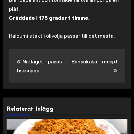
Blandade allt och formade till två limpor på en
plåt.
Gräddade i 175 grader 1 timme.
Haloumi stekt i olivolja passar till det mesta.
Inläggsnavigering
Matlaget – pacos
Banankaka – recept
fisksoppa
Relaterat Inlägg