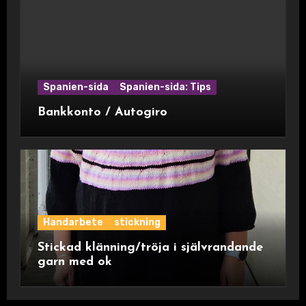
Spanien-sida
Spanien-sida: Tips
Bankkonto / Autogiro
Handarbete
stickning
Stickad klänning/tröja i självrandande
garn med ok