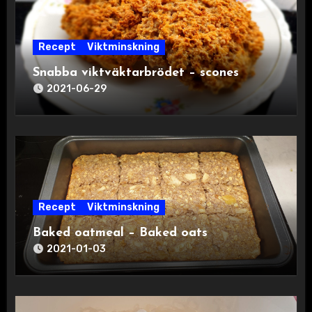
Recept
Viktminskning
Snabba viktväktarbrödet – scones
2021-06-29
Recept
Viktminskning
Baked oatmeal – Baked oats
2021-01-03