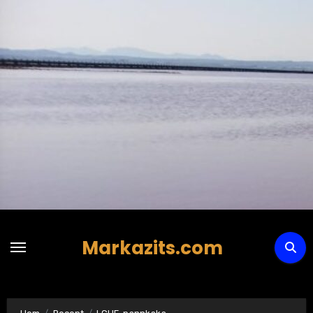
Hoppa
till
innehåll
Markazits.com