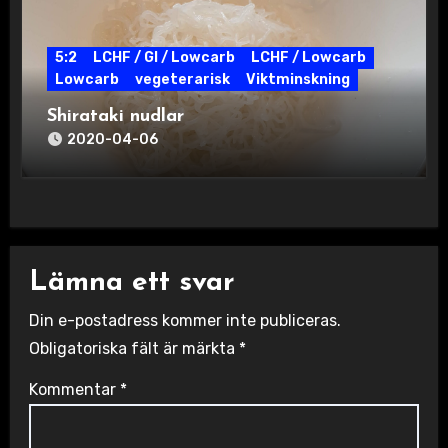
5:2
LCHF / GI / Lowcarb
LCHF / Lowcarb
Lowcarb
vegeterarisk
Viktminskning
Shirataki nudlar
2020-04-06
Lämna ett svar
Din e-postadress kommer inte publiceras.
Obligatoriska fält är märkta
*
Kommentar
*