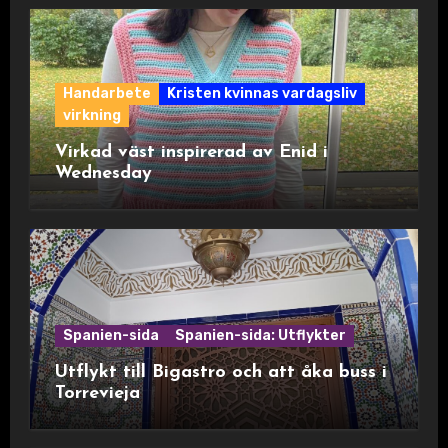
Handarbete
Kristen kvinnas vardagsliv
virkning
Virkad väst inspirerad av Enid i
Wednesday
Spanien-sida
Spanien-sida: Utflykter
Utflykt till Bigastro och att åka buss i
Torrevieja