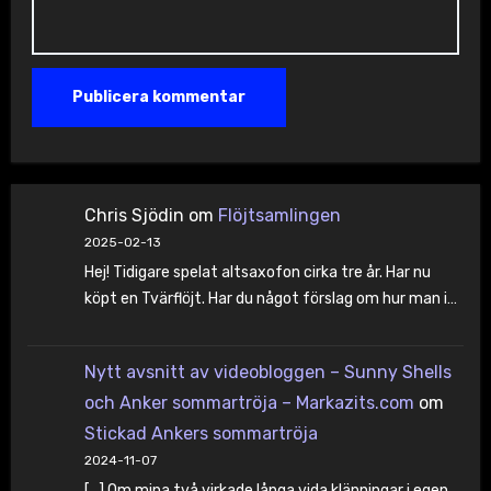
Chris Sjödin
om
Flöjtsamlingen
2025-02-13
Hej! Tidigare spelat altsaxofon cirka tre år. Har nu
köpt en Tvärflöjt. Har du något förslag om hur man i…
Nytt avsnitt av videobloggen – Sunny Shells
och Anker sommartröja – Markazits.com
om
Stickad Ankers sommartröja
2024-11-07
[…] Om mina två virkade långa vida klänningar i egen