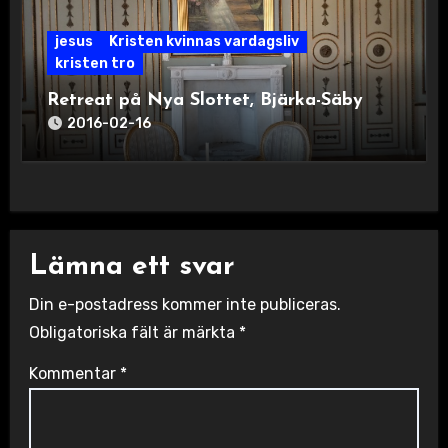
jesus
Kristen kvinnas vardagsliv
kristen tro
Retreat på Nya Slottet, Bjärka-Säby
2016-02-16
Lämna ett svar
Din e-postadress kommer inte publiceras.
Obligatoriska fält är märkta
*
Kommentar
*