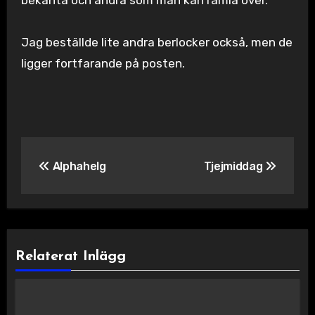
bekanta och andra som man kan ramla över.
Jag beställde lite andra berlocker också, men de
ligger fortfarande på posten.
Inläggsnavigering
Alphahelg
Tjejmiddag
Relaterat Inlägg