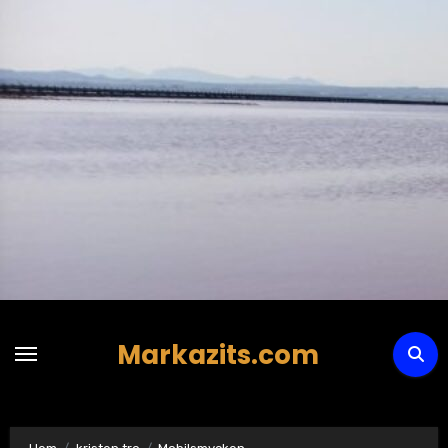
Hoppa
till
innehåll
Markazits.com