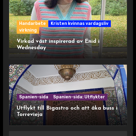
Handarbete
Kristen kvinnas vardagsliv
virkning
Virkad väst inspirerad av Enid i
Wednesday
Spanien-sida
Spanien-sida: Utflykter
Utflykt till Bigastro och att åka buss i
Torrevieja