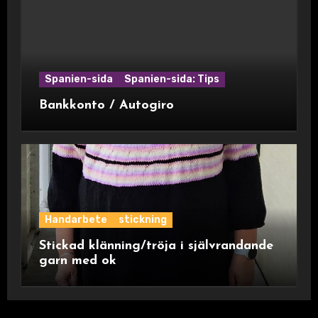
Spanien-sida
Spanien-sida: Tips
Bankkonto / Autogiro
Handarbete
stickning
Stickad klänning/tröja i självrandande
garn med ok