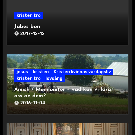
kristen tro
Jabes bön
2017-12-12
jesus
kristen
Kristen kvinnas vardagsliv
kristen tro
lovsång
Amish / Mennoniter – vad kan vi lära
oss av dem?
2016-11-04