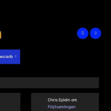
m
owcarb
Chris Sjödin
om
Flöjtsamlingen