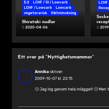
5:2
LCHF / GI / Lowcarb
LCHF 
LCHF / Lowcarb
Lowcarb
Rece
vegeterarisk
Viktminskning
Socke
Shirataki nudlar
recep
2020-04-06
2019
Ett svar på “Nyttighetsmammor”
Annika
skriver:
2009-10-07 kl. 22:15
🙂 Jag log genom hela inlägget! 🙂 Men t