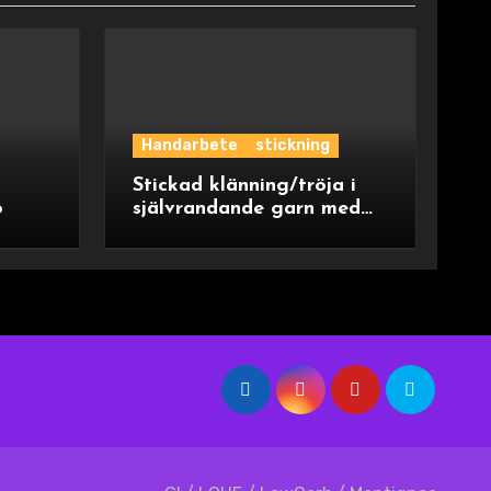
Handarbete
stickning
Stickad klänning/tröja i
o
självrandande garn med
ok