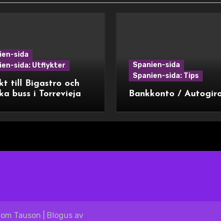
ien-sida
Spanien-sida
en-sida: Utflykter
Spanien-sida: Tips
kt till Bigastro och
ka buss i Torrevieja
Bankkonto / Autogir
blom Tauson
|
Blogus
av