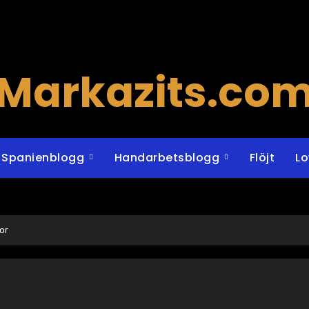
Markazits.co
Spanienblogg
Handarbetsblogg
Flöjt
L
or