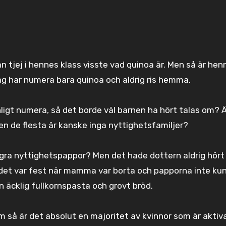
tjej i hennes klass visste vad quinoa är. Men så är hen
har numera bara quinoa och aldrig ris hemma.
nligt numera, så det borde väl barnen ha hört talas om? 
en de flesta är kanske inga nyttighetsfamiljer?
gra nyttighetspappor? Men det hade dottern aldrig hört
 det var fest när mamma var borta och papporna inte ku
n äcklig fullkornspasta och grovt bröd.
 så är det absolut en majoritet av kvinnor som är aktiva