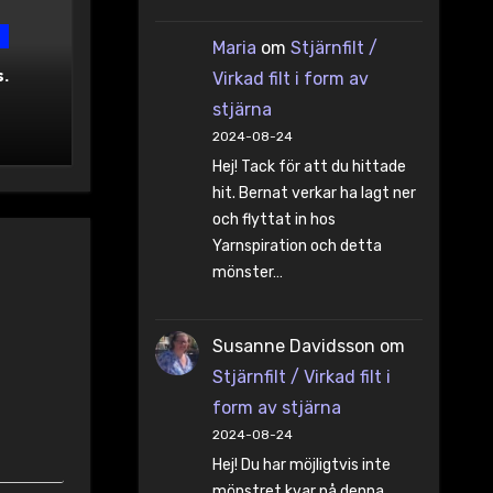
Maria
om
Stjärnfilt /
.
Virkad filt i form av
stjärna
2024-08-24
Hej! Tack för att du hittade
hit. Bernat verkar ha lagt ner
och flyttat in hos
Yarnspiration och detta
mönster…
Susanne Davidsson
om
Stjärnfilt / Virkad filt i
form av stjärna
2024-08-24
Hej! Du har möjligtvis inte
mönstret kvar på denna