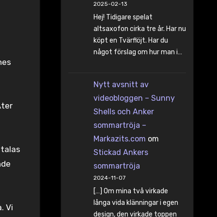
2025-02-13
Hej! Tidigare spelat
altsaxofon cirka tre år. Har nu
köpt en Tvärflöjt. Har du
något förslag om hur man i…
nes
Nytt avsnitt av
videobloggen – Sunny
Äter
Shells och Anker
sommartröja –
Markazits.com
om
 talas
Stickad Ankers
nde
sommartröja
2024-11-07
[…] Om mina två virkade
långa vida klänningar i egen
. Vi
design, den virkade toppen