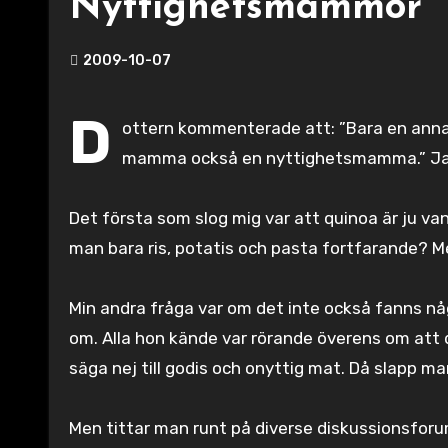
Nyttighetsmammor
2009-10-07
D
ottern kommenterade att: ”Bara en annan 
mamma också en nyttighetsmamma.” Jag 
Det första som slog mig var att quinoa är ju va
man bara ris, potatis och pasta fortfarande? M
Min andra fråga var om det inte också fanns nå
om. Alla hon kände var rörande överens om att
säga nej till godis och onyttig mat. Då slapp ma
Men tittar man runt på diverse diskussionsforum