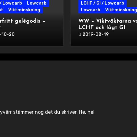
/ Lowcarb
Lowcarb
LCHF / GI / Lowcarb
pt
Viktminskning
Lowcarb
Viktminskning
rfritt gelégodis –
WW – Viktväktarna vs
t
LCHF och lågt GI
-10-20
2019-08-19
yvärr stämmer nog det du skriver. He, he!