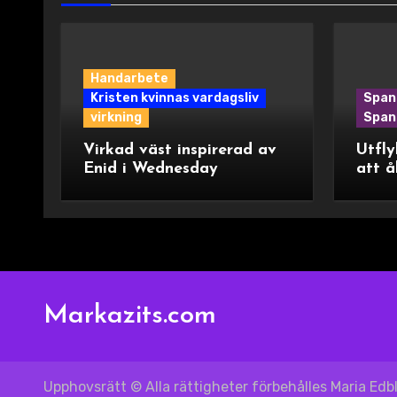
Handarbete
Kristen kvinnas vardagsliv
Span
virkning
Spani
Virkad väst inspirerad av
Utfly
Enid i Wednesday
att å
Markazits.com
Upphovsrätt © Alla rättigheter förbehålles Maria Ed