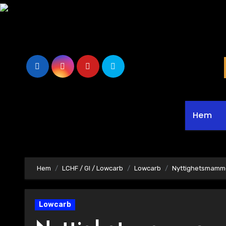
Hoppa
till
innehåll
Hem
Hem
LCHF / GI / Lowcarb
Lowcarb
Nyttighetsmamm
Lowcarb