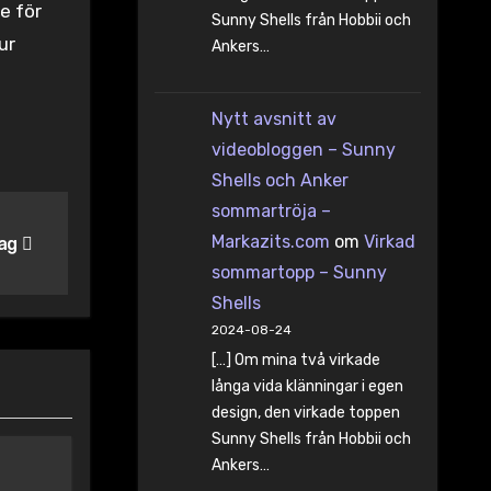
e för
Sunny Shells från Hobbii och
ur
Ankers…
Nytt avsnitt av
videobloggen – Sunny
Shells och Anker
sommartröja –
Markazits.com
om
Virkad
dag
sommartopp – Sunny
Shells
2024-08-24
[…] Om mina två virkade
långa vida klänningar i egen
design, den virkade toppen
Sunny Shells från Hobbii och
Ankers…