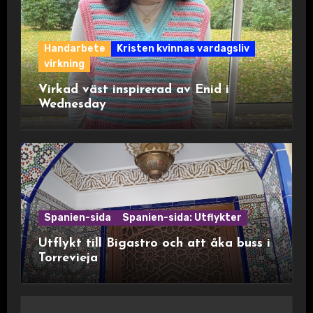
Handarbete
Kristen kvinnas vardagsliv
virkning
Virkad väst inspirerad av Enid i
Wednesday
Spanien-sida
Spanien-sida: Utflykter
Utflykt till Bigastro och att åka buss i
Torrevieja