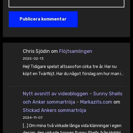
Chris Sjödin
om
Flöjtsamlingen
2025-02-13
Hej! Tidigare spelat altsaxofon cirka tre år. Har nu
köpt en Tvärflöjt. Har du något förslag om hur man i…
Nytt avsnitt av videobloggen – Sunny Shells
och Anker sommartröja – Markazits.com
om
Stickad Ankers sommartröja
2024-11-07
[…] Om mina två virkade långa vida klänningar i egen
design, den virkade toppen Sunny Shells från Hobbii