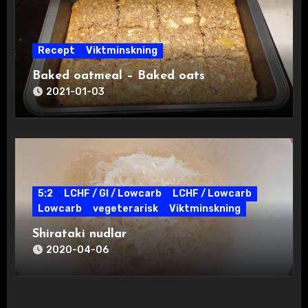
Recept
Viktminskning
Baked oatmeal – Baked oats
2021-01-03
5:2
LCHF / GI / Lowcarb
LCHF / Lowcarb
Lowcarb
vegeterarisk
Viktminskning
Shirataki nudlar
2020-04-06