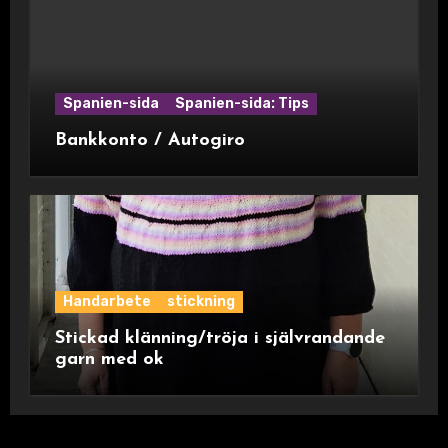
Spanien-sida
Spanien-sida: Tips
Bankkonto / Autogiro
Handarbete
stickning
Stickad klänning/tröja i självrandande
garn med ok