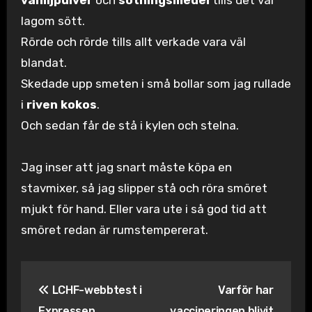
vaniljpulver
och
sötningsmedel
tills det var
lagom sött.
Rörde och rörde tills allt verkade vara väl
blandat.
Skedade upp smeten i små bollar som jag rullade
i
riven kokos
.
Och sedan får de stå i kylen och stelna.
Jag inser att jag snart måste köpa en
stavmixer, så jag slipper stå och röra smöret
mjukt för hand. Eller vara ute i så god tid att
smöret redan är rumstempererat.
Inläggsnavigering
LCHF-webbtest i
Varför har
Expressen
vaccineringen blivit