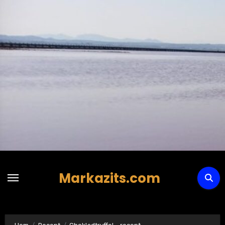
Hoppa
till
innehåll
Markazits.com