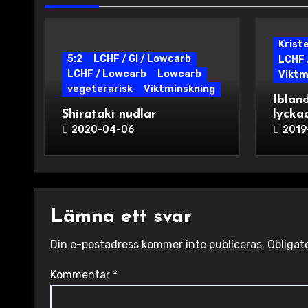
Krist
5:2
LCHF / GI / Lowcarb
LCHF 
LCHF / Lowcarb
Lowcarb
Viktm
vegeterarisk
Viktminskning
Iblan
Shirataki nudlar
lycka
2020-04-06
2019
Lämna ett svar
Din e-postadress kommer inte publiceras.
Obligat
Kommentar
*