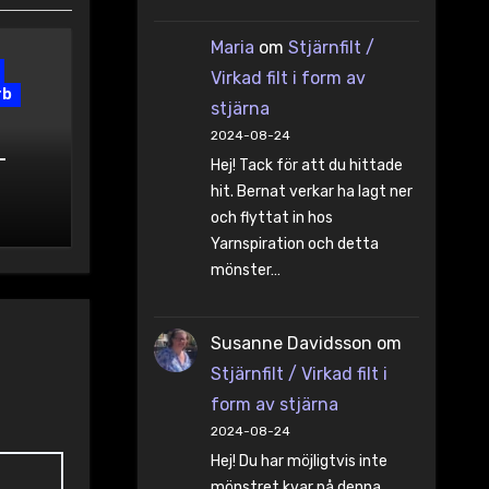
Maria
om
Stjärnfilt /
Virkad filt i form av
rb
stjärna
2024-08-24
–
Hej! Tack för att du hittade
hit. Bernat verkar ha lagt ner
och flyttat in hos
Yarnspiration och detta
mönster…
Susanne Davidsson
om
Stjärnfilt / Virkad filt i
form av stjärna
2024-08-24
Hej! Du har möjligtvis inte
mönstret kvar på denna