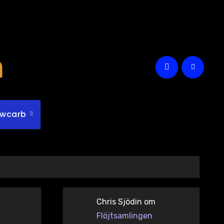
m
owcarb
Chris Sjödin
om
Flöjtsamlingen