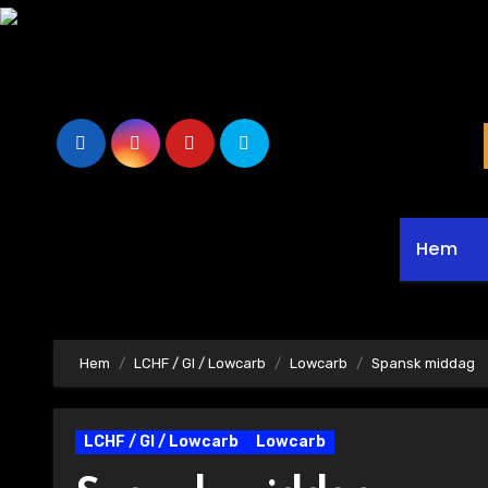
Hoppa
till
innehåll
Hem
Hem
LCHF / GI / Lowcarb
Lowcarb
Spansk middag
LCHF / GI / Lowcarb
Lowcarb