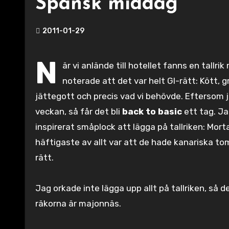
Spansk middag
2011-01-29
N
är vi anlände till hotellet fanns en tal
noterade att det var helt GI-rätt: Kött, 
jättegott och precis vad vi behövde. Eftersom j
veckan, så får det bli
back to basic
ett tag. Ja
inspirerat småplock att lägga på tallriken: Mortad
häftigaste av allt var att de hade kanariska t
rätt.
Jag orkade inte lägga upp allt på tallriken, så d
räkorna är majonnäs.