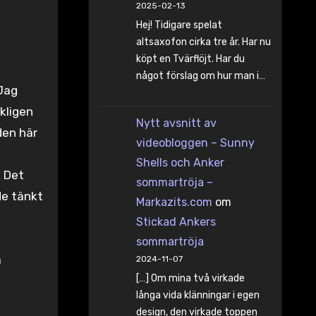
2025-02-13
Hej! Tidigare spelat
altsaxofon cirka tre år. Har nu
köpt en Tvärflöjt. Har du
något förslag om hur man i…
 Jag
rkligen
Nytt avsnitt av
den här
videobloggen – Sunny
Shells och Anker
. Det
sommartröja –
de tänkt
Markazits.com
om
Stickad Ankers
sommartröja
å
2024-11-07
[…] Om mina två virkade
långa vida klänningar i egen
design, den virkade toppen