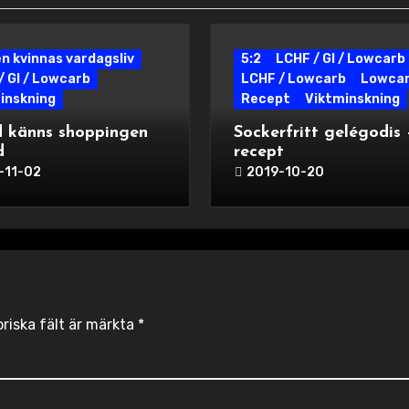
en kvinnas vardagsliv
5:2
LCHF / GI / Lowcarb
/ GI / Lowcarb
LCHF / Lowcarb
Lowca
inskning
Recept
Viktminskning
d känns shoppingen
Sockerfritt gelégodis 
d
recept
-11-02
2019-10-20
oriska fält är märkta
*