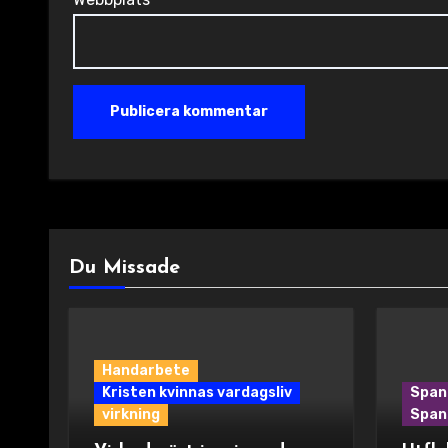
Du Missade
Handarbete
Kristen kvinnas vardagsliv
Span
virkning
Spani