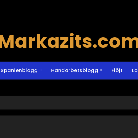
Markazits.co
Spanienblogg
Handarbetsblogg
Flöjt
L