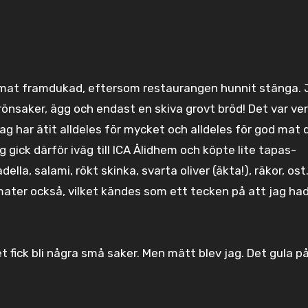
lrik mat framdukad, eftersom restaurangen hunnit stänga.
grönsaker, ägg och endast en skiva grovt bröd! Det var ve
ag har ätit alldeles för mycket och alldeles för god mat 
g gick därför iväg till ICA Ålidhem och köpte lite tapas-
ella, salami, rökt skinka, svarta oliver (äkta!), räkor, ost
omater också, vilket kändes som ett tecken på att jag ha
et fick bli några små saker. Men mätt blev jag. Det gula p