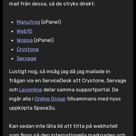
mail från dessa, så de stryks direkt:
Manufrog
(cPanel)
Web10
Wopsa
(cPanel)
Crystone
Servage
Lustigt nog, så insåg jag då jag mailade in
frågan via en ServiceDesk att Crystone, Servage
och
Levonline
delar samma supportportal. De
ingår alla i
Online Group
tillsammans med nyss
uppköpta Space2u.
Kan sedan inte låta bli att titta på webhotell
som finns på den internationella marknaden och