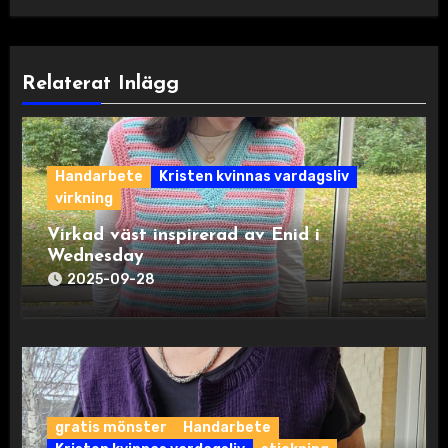
Relaterat Inlägg
Handarbete
Kristen kvinnas vardagsliv
virkning
Virkad väst inspirerad av Enid i
Wednesday
2025-09-28
gratis mönster
Handarbete