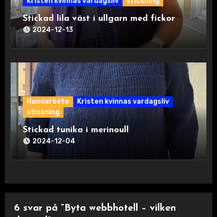
Kristen kvinnas vardagsliv
stickning
Stickad lila väst i ullgarn med fickor
2024-12-13
Handarbete
Kristen kvinnas vardagsliv
stickning
Stickad tunika i merinoull
2024-12-04
6 svar på “Byta webbhotell – vilken