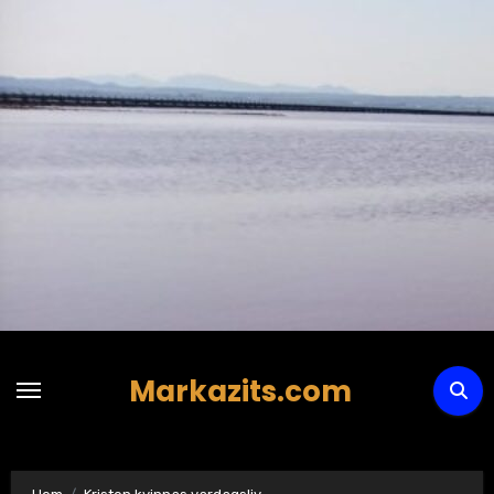
Hoppa
till
innehåll
Markazits.com