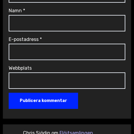
Namn
*
E-postadress
*
Webbplats
Chris Sjödin
om
Flöjtsamlingen