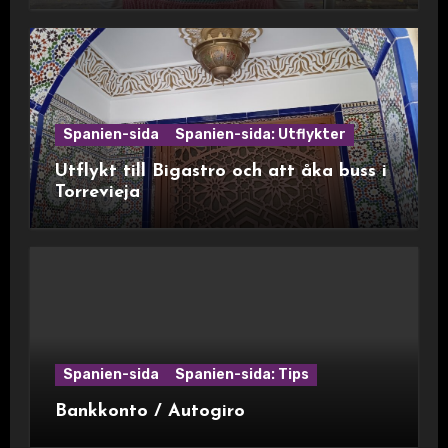
Spanien-sida
Spanien-sida: Utflykter
Utflykt till Bigastro och att åka buss i
Torrevieja
Spanien-sida
Spanien-sida: Tips
Bankkonto / Autogiro