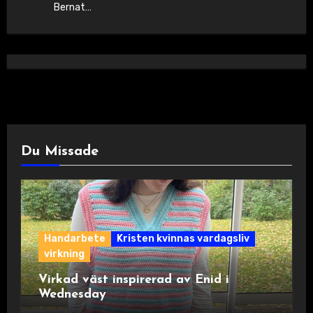
Bernat…
Du Missade
Handarbete
Kristen kvinnas vardagsliv
virkning
Virkad väst inspirerad av Enid i
Wednesday