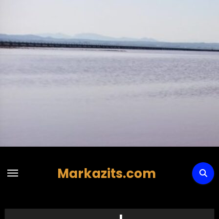
Hoppa
till
innehåll
Markazits.com