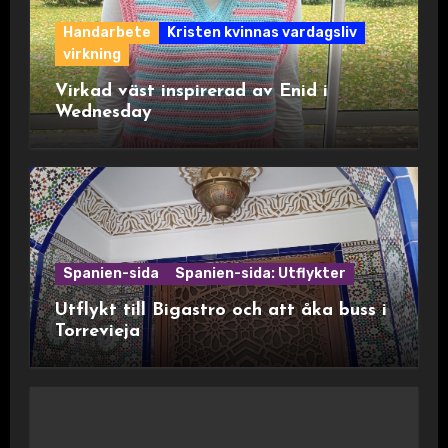
Handarbete
Kristen kvinnas vardagsliv
virkning
Virkad väst inspirerad av Enid i
Wednesday
Spanien-sida
Spanien-sida: Utflykter
Utflykt till Bigastro och att åka buss i
Torrevieja