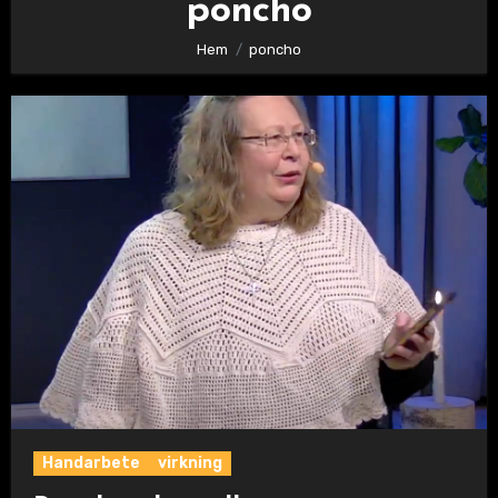
poncho
Hem
poncho
Handarbete
virkning